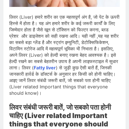
जारी किया, दिल्ली-NCR समेत कई क्षेत्रों में
जलभराव और बाढ़ की आशंका
August 6, 2026
जंतर-मंतर पुलिस कार्रवाई पर संसद में विपक्ष
लिवर (Liver) हमारे शरीर का एक महत्वपूर्ण अंग है, जो पेट के ऊपरी
का हंगामा तेज़, सरकार से जवाब की मांग
हिस्से में होता है। यह अंग हमारे शरीर के कई जरूरी कार्यों के लिए
August 6, 2026
जिम्मेदार होता है जैसे खून से टॉक्सिन को फिल्टर करना, ब्लड
राष्ट्रीय हथकरघा दिवस की तैयारियाँ तेज़,
प्रेशर और डाइजेशन को सही रखना आदि। यही नहीं ,यह यह शरीर
देशभर में बुनकरों और हस्तशिल्प प्रदर्शनियों का
का सबसे बड़ा ग्लेंड है और स्ट्रांग इम्युनिटी, डेटोक्सिफिकेशन,
होगा आयोजन
August 5, 2026
विटामिन स्टोरेज आदि में महत्वपूर्ण भूमिका भी निभाता है। इसलिए,
अपने लिवर (Liver) को हेल्दी बनाए रखना बेहद आवश्यक है। इसे
हेल्दी रखने का सबसे बेहतरीन उपाय है अपनी लाइफस्टाइल में सुधार
लाना। लिवर (
Fatty liver
) से जुड़ी कुछ ऐसी बातें हैं, जिनकी
जानकारी हार्वर्ड के डॉक्टर्स के अनुसार हर किसी को होनी चाहिए।
आइए जानें लिवर संबंधी जरूरी बातें, जो सबको पता होनी चाहिए
(Liver related Important things that everyone
should know)।
लिवर संबंधी जरूरी बातें, जो सबको पता होनी
चाहिए (Liver related Important
things that everyone should