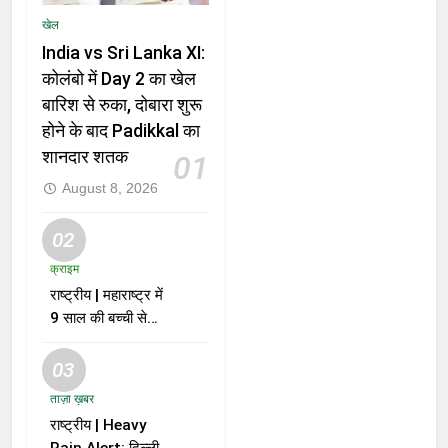
खेल
India vs Sri Lanka XI:
कोलंबो में Day 2 का खेल
बारिश से रुका, दोबारा शुरू
होने के बाद Padikkal का
शानदार शतक
01
August 8, 2026
02
क्राइम
राष्ट्रीय | महाराष्ट्र में
9 साल की बच्ची से
दुष्कर्म और हत्या के
मामले में आरोपी को मौत
03
की सजा
ताज़ा ख़बर
राष्ट्रीय | Heavy
Rain Alert: दिल्ली-