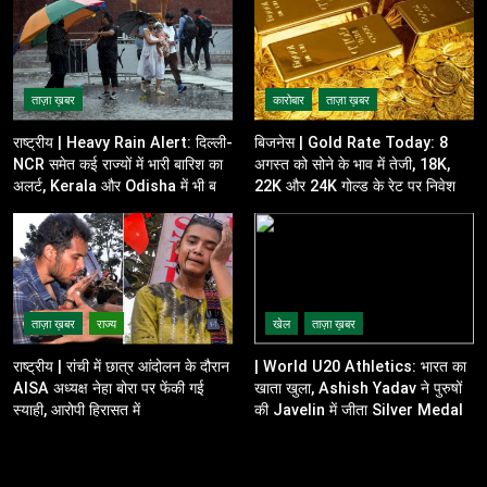
ताज़ा ख़बर
कारोबार
ताज़ा ख़बर
राष्ट्रीय | Heavy Rain Alert: दिल्ली-
बिजनेस | Gold Rate Today: 8
NCR समेत कई राज्यों में भारी बारिश का
अगस्त को सोने के भाव में तेजी, 18K,
अलर्ट, Kerala और Odisha में भी बढ़ी
22K और 24K गोल्ड के रेट पर निवेशकों
चिंता
की नजर
ताज़ा ख़बर
राज्य
खेल
ताज़ा ख़बर
राष्ट्रीय | रांची में छात्र आंदोलन के दौरान
| World U20 Athletics: भारत का
AISA अध्यक्ष नेहा बोरा पर फेंकी गई
खाता खुला, Ashish Yadav ने पुरुषों
स्याही, आरोपी हिरासत में
की Javelin में जीता Silver Medal