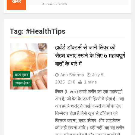
खबरें
होगा आयोजन
August 5, 2026
IMD ने मध्य प्रदेश, असम और केरल के लिए
रेड अलर्ट जारी किया, कई राज्यों में भारी बारिश
की चेतावनी
August 5, 2026
Tag:
#HealthTips
बांग्लादेश ने शेख हसीना के प्रस्तावित नई दिल्ली
संबोधन पर भारत से मांगा आधिकारिक
स्पष्टीकरण, भारत ने कहा- कार्यक्रम से सरकार
August 5, 2026
हार्वर्ड डॉक्टर्स से जानें लिवर की
का कोई संबंध नहीं
E20 ईंधन नीति के विरोध में केजरीवाल का
सेहत बनाए रखने के लिए 6 महत्वपूर्ण
प्रदर्शन तेज़, PM आवास मार्च रोका गया,
सरकार से तीन बड़ी मांगें
बातों के बारे में
August 5, 2026
सावन और आगामी त्योहारों को लेकर देशभर में
Anu Sharma
July 9,
ताज़ा ख़बर
तैयारियाँ तेज़, सांस्कृतिक कार्यक्रमों और
2025
0
1 mins
धार्मिक आयोजनों की धूम
लाइफ-हेल्थ
August 4, 2026
राष्ट्रीय हथकरघा दिवस की तैयारियाँ तेज़,
लिवर (Liver) हमारे शरीर का एक महत्वपूर्ण
देशभर में विशेष कार्यक्रमों के जरिए भारतीय
अंग है, जो पेट के ऊपरी हिस्से में होता है। यह
बुनकरों और पारंपरिक वस्त्रों को मिलेगा बढ़ावा
August 2, 2026
अंग हमारे शरीर के कई जरूरी कार्यों के लिए
प्रधानमंत्री नरेंद्र मोदी ने भोगापुरम
जिम्मेदार होता है जैसे खून से टॉक्सिन को
अंतरराष्ट्रीय हवाई अड्डे का उद्घाटन किया,
फिल्टर करना, ब्लड प्रेशर और डाइजेशन
आंध्र प्रदेश में ₹18,000 करोड़ की विकास
August 2, 2026
को सही रखना आदि। यही नहीं ,यह यह शरीर
परियोजनाओं की शुरुआत
केंद्र सरकार ने विस्तारित Khelo India
का सबसे बड़ा ग्लेंड है और स्ट्रांग इम्युनिटी,