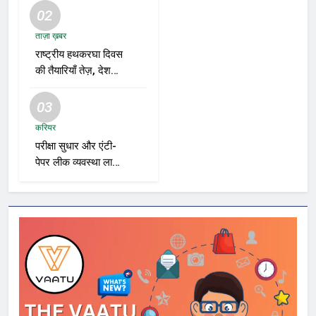
02
ताज़ा ख़बर
राष्ट्रीय हथकरघा दिवस
की तैयारियाँ तेज़, देशभर
में बुनकरों और हस्तशिल्प
प्रदर्शनियों का होगा
03
आयोजन
करियर
परीक्षा सुधार और एंटी-
पेपर लीक व्यवस्था लागू
करने की तैयारी तेज़,
भर्ती एजेंसियाँ और शिक्षा
विभाग नए रोडमैप पर
कर रहे काम