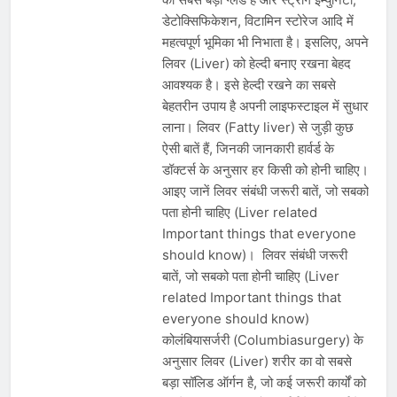
Scheme को मंजूरी दी, खेल ढाँचे को मजबूत
डेटोक्सिफिकेशन, विटामिन स्टोरेज आदि में
करने के लिए ₹36,441 करोड़ का बड़ा
August 1, 2026
प्रावधान
महत्वपूर्ण भूमिका भी निभाता है। इसलिए, अपने
कॉमनवेल्थ गेम्स 2026 में आज भारत के लिए
बॉक्सिंग, एथलेटिक्स, पैरा एथलेटिक्स और जूडो
लिवर (Liver) को हेल्दी बनाए रखना बेहद
में कई पदक मुकाबले, स्वर्ण पर निगाहें
आवश्यक है। इसे हेल्दी रखने का सबसे
August 1, 2026
MCC जल्द जारी करेगा NEET UG 2026
बेहतरीन उपाय है अपनी लाइफस्टाइल में सुधार
काउंसलिंग शेड्यूल, लाखों अभ्यर्थियों का
लाना। लिवर (Fatty liver) से जुड़ी कुछ
इंतजार अंतिम चरण में
July 31, 2026
ऐसी बातें हैं, जिनकी जानकारी हार्वर्ड के
डॉक्टर्स के अनुसार हर किसी को होनी चाहिए।
आइए जानें लिवर संबंधी जरूरी बातें, जो सबको
पता होनी चाहिए (Liver related
Important things that everyone
should know)। लिवर संबंधी जरूरी
बातें, जो सबको पता होनी चाहिए (Liver
related Important things that
everyone should know)
कोलंबियासर्जरी (Columbiasurgery) के
अनुसार लिवर (Liver) शरीर का वो सबसे
बड़ा सॉलिड ऑर्गन है, जो कई जरूरी कार्यों को