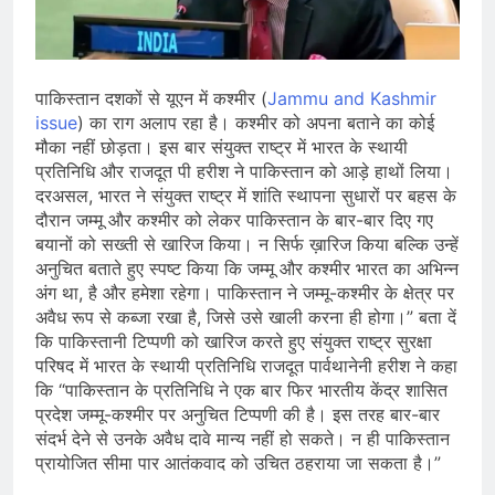
भारत ने 39 पदकों के साथ अभियान चौथे
स्थान पर समाप्त किया
August 8, 2026
स्वतंत्रता दिवस से पहले देशभर में ‘हर घर
तिरंगा’ अभियान और सांस्कृतिक कार्यक्रमों की
पाकिस्तान दशकों से यूएन में कश्मीर (
Jammu and Kashmir
तैयारियाँ तेज़
August 7, 2026
issue
) का राग अलाप रहा है। कश्मीर को अपना बताने का कोई
IMD ने कई राज्यों में भारी बारिश और बाढ़ की
मौका नहीं छोड़ता। इस बार संयुक्त राष्ट्र में भारत के स्थायी
चेतावनी जारी की, उत्तर भारत और पूर्वोत्तर में
प्रतिनिधि और राजदूत पी हरीश ने पाकिस्तान को आड़े हाथों लिया।
हाई अलर्ट
August 7, 2026
दरअसल, भारत ने संयुक्त राष्ट्र में शांति स्थापना सुधारों पर बहस के
दौरान जम्मू और कश्मीर को लेकर पाकिस्तान के बार-बार दिए गए
बयानों को सख्ती से खारिज किया। न सिर्फ ख़ारिज किया बल्कि उन्हें
अनुचित बताते हुए स्पष्ट किया कि जम्मू और कश्मीर भारत का अभिन्न
अंग था, है और हमेशा रहेगा। पाकिस्तान ने जम्मू-कश्मीर के क्षेत्र पर
अवैध रूप से कब्जा रखा है, जिसे उसे खाली करना ही होगा।” बता दें
कि पाकिस्तानी टिप्पणी को खारिज करते हुए संयुक्त राष्ट्र सुरक्षा
परिषद में भारत के स्थायी प्रतिनिधि राजदूत पार्वथानेनी हरीश ने कहा
कि “पाकिस्तान के प्रतिनिधि ने एक बार फिर भारतीय केंद्र शासित
प्रदेश जम्मू-कश्मीर पर अनुचित टिप्पणी की है। इस तरह बार-बार
संदर्भ देने से उनके अवैध दावे मान्य नहीं हो सकते। न ही पाकिस्तान
प्रायोजित सीमा पार आतंकवाद को उचित ठहराया जा सकता है।”