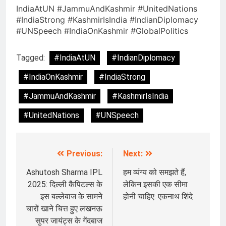
IndiaAtUN #JammuAndKashmir #UnitedNations
#IndiaStrong #KashmirIsIndia #IndianDiplomacy
#UNSpeech #IndiaOnKashmir #GlobalPolitics
Tagged:
#IndiaAtUN
#IndianDiplomacy
#IndiaOnKashmir
#IndiaStrong
#JammuAndKashmir
#KashmirIsIndia
#UnitedNations
#UNSpeech
Previous:
Next:
Post
navigation
Ashutosh Sharma IPL
हम व्यंग्य को समझते हैं,
2025: दिल्ली कैपिटल्स के
लेकिन इसकी एक सीमा
इस बल्लेबाज के सामने
होनी चाहिए: एकनाथ शिंदे
चारों खाने चित्त हुए लखनऊ
सुपर जायंट्स के गेंदबाज