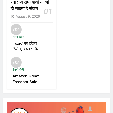
स्वास्थ्य समस्याओं का भी
हो सकता है संकेत
01
August 9, 2026
02
ताज़ा ख़बर
Toxic’ का ट्रेलर
रिलीज, Yash और
Kiara Advani की
जोड़ी ने मचाई हलचल,
03
फिल्म को लेकर बढ़ी
टेक्नोलॉजी
दर्शकों की उत्सुकता
Amazon Great
Freedom Sale
2026 में Samsung,
OnePlus और
Xiaomi समेत कई
स्मार्टफोन्स पर बड़े
डिस्काउंट