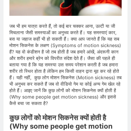
Scheme को मंजूरी दी, खेल ढाँचे को मजबूत
करने के लिए ₹36,441 करोड़ का बड़ा
August 1, 2026
प्रावधान
कॉमनवेल्थ गेम्स 2026 में आज भारत के लिए
बॉक्सिंग, एथलेटिक्स, पैरा एथलेटिक्स और जूडो
जब भी हम यात्रा करते हैं, तो कई बार चक्कर आना, उल्टी या जी
में कई पदक मुकाबले, स्वर्ण पर निगाहें
August 1, 2026
मिचलाना जैसी समस्याओं का अनुभव करते हैं। यह समस्याएं कार,
MCC जल्द जारी करेगा NEET UG 2026
बस या जहाज कहीं भी हो सकती हैं। क्या आप जानते हैं कि यह सब
काउंसलिंग शेड्यूल, लाखों अभ्यर्थियों का
मोशन सिकनेस के लक्षण (Symptoms of motion sickness)
इंतजार अंतिम चरण में
July 31, 2026
हैं? यह वो कंडीशन है जो तब होती है जब हमारे आंखें, अंदरूनी कान
और शरीर हमारे ब्रेन को विपरीत संदेश देते हैं। जैसा की पहले ही
बताया गया है कि यह समस्या उस समय परेशान करती है जब हमारा
शरीर तो स्थिर होता है लेकिन हम किसी वाहन द्वारा मूव कर रहे होते
हैं। यही नहीं, कुछ लोग मोशन सिकनेस (Motion sickness) तब
भी अनुभव कर सकते हैं जब वो वीडियो गेम या कोई अन्य गेम खेल रहे
होते हैं। आइए जानें कि कुछ लोगों को मोशन सिकनेस क्यों होती है
(Why some people get motion sickness) और इससे
कैसे बचा जा सकता है?
कुछ लोगों को मोशन सिकनेस क्यों होती है
(Why some people get motion