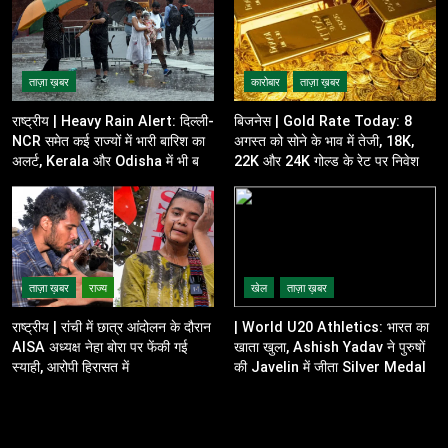
ताज़ा ख़बर
कारोबार
ताज़ा ख़बर
राष्ट्रीय | Heavy Rain Alert: दिल्ली-
बिजनेस | Gold Rate Today: 8
NCR समेत कई राज्यों में भारी बारिश का
अगस्त को सोने के भाव में तेजी, 18K,
अलर्ट, Kerala और Odisha में भी बढ़ी
22K और 24K गोल्ड के रेट पर निवेशकों
चिंता
की नजर
ताज़ा ख़बर
राज्य
खेल
ताज़ा ख़बर
राष्ट्रीय | रांची में छात्र आंदोलन के दौरान
| World U20 Athletics: भारत का
AISA अध्यक्ष नेहा बोरा पर फेंकी गई
खाता खुला, Ashish Yadav ने पुरुषों
स्याही, आरोपी हिरासत में
की Javelin में जीता Silver Medal