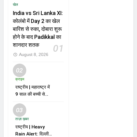
खेल
India vs Sri Lanka XI:
कोलंबो में Day 2 का खेल
बारिश से रुका, दोबारा शुरू
होने के बाद Padikkal का
शानदार शतक
01
August 8, 2026
02
क्राइम
राष्ट्रीय | महाराष्ट्र में
9 साल की बच्ची से
दुष्कर्म और हत्या के
मामले में आरोपी को मौत
03
की सजा
ताज़ा ख़बर
राष्ट्रीय | Heavy
Rain Alert: दिल्ली-