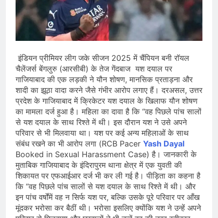
जारी किया, दिल्ली-NCR समेत कई क्षेत्रों में
जलभराव और बाढ़ की आशंका
August 6, 2026
जंतर-मंतर पुलिस कार्रवाई पर संसद में विपक्ष
का हंगामा तेज़, सरकार से जवाब की मांग
August 6, 2026
राष्ट्रीय हथकरघा दिवस की तैयारियाँ तेज़,
इंडियन प्रीमियर लीग जके सीजन 2025 में चैंपियन बनी रॉयल
देशभर में बुनकरों और हस्तशिल्प प्रदर्शनियों का
चैलेंजर्स बेंगलुरु (आरसीबी) के तेज गेंदबाज यश दयाल पर
होगा आयोजन
गाजियाबाद की एक लड़की ने यौन शोषण, मानसिक प्रताड़ना और
August 5, 2026
शादी का झूठा वादा करने जैसे गंभीर आरोप लगाए हैं। दरअसल, उत्तर
प्रदेश के गाजियाबाद में क्रिकेटर यश दयाल के खिलाफ यौन शोषण
का मामला दर्ज हुआ है। महिला का दावा है कि “वह पिछले पांच सालों
से यश दयाल के साथ रिश्ते में थी। इस दौरान यश ने उसे अपने
परिवार से भी मिलवाया था। यश पर कई अन्य महिलाओं के साथ
संबंध रखने का भी आरोप लगा (RCB Pacer
Yash Dayal
Booked in Sexual Harassment Case) है। जानकारी के
मुताबिक गाजियाबाद के इंदिरापुरम थाना क्षेत्र में एक युवती की
शिकायत पर एफआईआर दर्ज भी कर ली गई है। पीड़िता का कहना है
कि “वह पिछले पांच सालों से यश दयाल के साथ रिश्ते में थी। और
इन पांच वर्षोंमें वह न सिर्फ यश पर, बल्कि उसके पूरे परिवार पर आँख
मूंदकर भरोसा कर बैठीं थी। भरोसा इसलिए क्योंकि यश ने उन्हें अपने