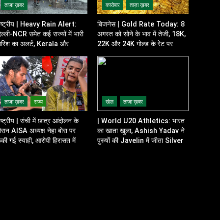
ताज़ा ख़बर
कारोबार
ताज़ा ख़बर
ाष्ट्रीय | Heavy Rain Alert:
बिजनेस | Gold Rate Today: 8
िल्ली-NCR समेत कई राज्यों में भारी
अगस्त को सोने के भाव में तेजी, 18K,
ारिश का अलर्ट, Kerala और
22K और 24K गोल्ड के रेट पर
disha में भी बढ़ी चिंता
निवेशकों की नजर
ताज़ा ख़बर
राज्य
खेल
ताज़ा ख़बर
ाष्ट्रीय | रांची में छात्र आंदोलन के
| World U20 Athletics: भारत
ौरान AISA अध्यक्ष नेहा बोरा पर
का खाता खुला, Ashish Yadav ने
ेंकी गई स्याही, आरोपी हिरासत में
पुरुषों की Javelin में जीता Silver
Medal