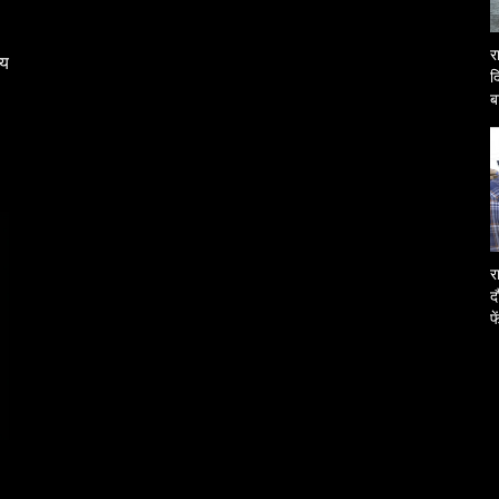
र
्य
द
ब
O
र
द
फ