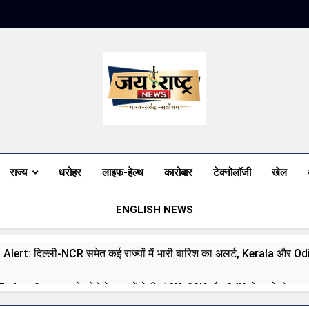
Jai Rashtra N
हिंदी समाचार
राज्य
धरोहर
लाइफ-हेल्थ
कारोबार
टेक्नोलॉजी
खेल
ENGLISH NEWS
 Alert: दिल्ली-NCR समेत कई राज्यों में भारी बारिश का अलर्ट, Kerala और Odish
day: 8 अगस्त को सोने के भाव में तेजी, 18K, 22K और 24K गोल्ड के रेट पर