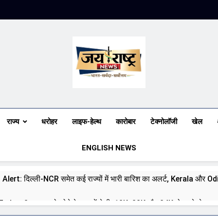
Jai Rashtra N
हिंदी समाचार
राज्य
धरोहर
लाइफ-हेल्थ
कारोबार
टेक्नोलॉजी
खेल
ENGLISH NEWS
 Alert: दिल्ली-NCR समेत कई राज्यों में भारी बारिश का अलर्ट, Kerala और Odish
day: 8 अगस्त को सोने के भाव में तेजी, 18K, 22K और 24K गोल्ड के रेट पर