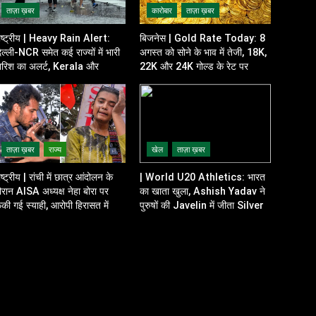
ताज़ा ख़बर
कारोबार
ताज़ा ख़बर
ाष्ट्रीय | Heavy Rain Alert:
बिजनेस | Gold Rate Today: 8
िल्ली-NCR समेत कई राज्यों में भारी
अगस्त को सोने के भाव में तेजी, 18K,
ारिश का अलर्ट, Kerala और
22K और 24K गोल्ड के रेट पर
disha में भी बढ़ी चिंता
निवेशकों की नजर
ताज़ा ख़बर
राज्य
खेल
ताज़ा ख़बर
ाष्ट्रीय | रांची में छात्र आंदोलन के
| World U20 Athletics: भारत
ौरान AISA अध्यक्ष नेहा बोरा पर
का खाता खुला, Ashish Yadav ने
ेंकी गई स्याही, आरोपी हिरासत में
पुरुषों की Javelin में जीता Silver
Medal