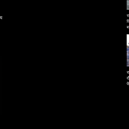
र
्य
द
ब
O
र
द
फ