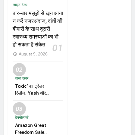
लाइफ-हेल्थ
बार-बार मसूड़ों से खून आना
न करें नजरअंदाज, दांतों की
बीमारी के साथ दूसरी
स्वास्थ्य समस्याओं का भी
हो सकता है संकेत
01
August 9, 2026
02
ताज़ा ख़बर
Toxic’ का ट्रेलर
रिलीज, Yash और
Kiara Advani की
जोड़ी ने मचाई हलचल,
03
फिल्म को लेकर बढ़ी
टेक्नोलॉजी
दर्शकों की उत्सुकता
Amazon Great
Freedom Sale