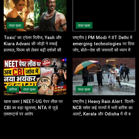
ताज़ा ख़बर
ताज़ा ख़बर
Toxic’ का ट्रेलर रिलीज, Yash और
राष्ट्रीय | PM Modi ने IIT Delhi में
Kiara Advani की जोड़ी ने मचाई
emerging technologies पर दिया
हलचल, फिल्म को लेकर बढ़ी दर्शकों की
जोर, बोले—देश की जरूरतों को ध्यान में
उत्सुकता
रखकर करें innovation
करियर
ताज़ा ख़बर
ताज़ा ख़बर
खास खबर | NEET-UG पेपर लीक पर
राष्ट्रीय | Heavy Rain Alert: दिल्ली-
CBI का बड़ा खुलासा; NTA से जुड़े
NCR समेत कई राज्यों में भारी बारिश का
एक्सपर्ट्स पर आरोप
अलर्ट, Kerala और Odisha में भी बढ़ी
चिंता