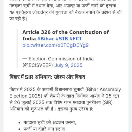
मतदाता सूची में स्थान देना, और अपात्र या फर्जी नामों को हटाना।
यह प्रक्रिया लोकतंत्र की गुणवत्ता को बेहतर बनाने के उद्देश्य से की
जा रही है।
𝗔𝗿𝘁𝗶𝗰𝗹𝗲 𝟯𝟮𝟲 𝗼𝗳 𝘁𝗵𝗲 𝗖𝗼𝗻𝘀𝘁𝗶𝘁𝘂𝘁𝗶𝗼𝗻 𝗼𝗳
𝗜𝗻𝗱𝗶𝗮
#𝗕𝗶𝗵𝗮𝗿
#𝗦𝗜𝗥
#𝗘𝗖𝗜
pic.twitter.com/o0TCgDCYg9
— Election Commission of India
(@ECISVEEP)
July 9, 2025
बिहार में SIR अभियान: उद्देश्य और विवाद
बिहार में 2025 के आगामी विधानसभा चुनावों (Bihar Assembly
Election 2025) की तैयारी के तहत निर्वाचन आयोग ने 25 जून
से 26 जुलाई 2025 तक विशेष गहन मतदाता पुनरीक्षण (SIR)
अभियान की शुरुआत की है। इसका मुख्य उद्देश्य है:
मतदाता सूची को अद्यतन करना,
फर्जी या दोहरे नाम हटाना,