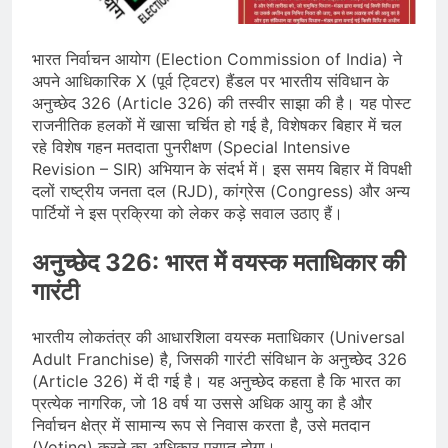
भारत ने 39 पदकों के साथ अभियान चौथे
स्थान पर समाप्त किया
August 8, 2026
स्वतंत्रता दिवस से पहले देशभर में ‘हर घर
भारत निर्वाचन आयोग (Election Commission of India) ने
तिरंगा’ अभियान और सांस्कृतिक कार्यक्रमों की
अपने आधिकारिक X (पूर्व ट्विटर) हैंडल पर भारतीय संविधान के
तैयारियाँ तेज़
August 7, 2026
अनुच्छेद 326 (Article 326) की तस्वीर साझा की है। यह पोस्ट
IMD ने कई राज्यों में भारी बारिश और बाढ़ की
राजनीतिक हलकों में खासा चर्चित हो गई है, विशेषकर बिहार में चल
चेतावनी जारी की, उत्तर भारत और पूर्वोत्तर में
रहे विशेष गहन मतदाता पुनरीक्षण (Special Intensive
हाई अलर्ट
August 7, 2026
Revision – SIR) अभियान के संदर्भ में। इस समय बिहार में विपक्षी
दलों राष्ट्रीय जनता दल (RJD), कांग्रेस (Congress) और अन्य
पार्टियों ने इस प्रक्रिया को लेकर कड़े सवाल उठाए हैं।
अनुच्छेद 326: भारत में वयस्क मताधिकार की
गारंटी
भारतीय लोकतंत्र की आधारशिला वयस्क मताधिकार (Universal
Adult Franchise) है, जिसकी गारंटी संविधान के अनुच्छेद 326
(Article 326) में दी गई है। यह अनुच्छेद कहता है कि भारत का
प्रत्येक नागरिक, जो 18 वर्ष या उससे अधिक आयु का है और
निर्वाचन क्षेत्र में सामान्य रूप से निवास करता है, उसे मतदान
(Voting) करने का अधिकार प्राप्त होगा।