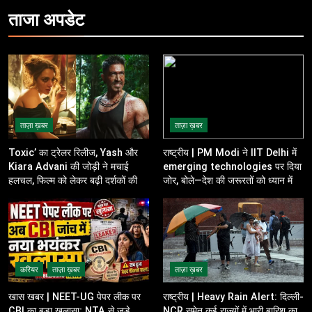
ताजा
अपडेट
ताज़ा ख़बर
ताज़ा ख़बर
Toxic’ का ट्रेलर रिलीज, Yash और
राष्ट्रीय | PM Modi ने IIT Delhi में
Kiara Advani की जोड़ी ने मचाई
emerging technologies पर दिया
हलचल, फिल्म को लेकर बढ़ी दर्शकों की
जोर, बोले—देश की जरूरतों को ध्यान में
उत्सुकता
रखकर करें innovation
करियर
ताज़ा ख़बर
ताज़ा ख़बर
खास खबर | NEET-UG पेपर लीक पर
राष्ट्रीय | Heavy Rain Alert: दिल्ली-
CBI का बड़ा खुलासा; NTA से जुड़े
NCR समेत कई राज्यों में भारी बारिश का