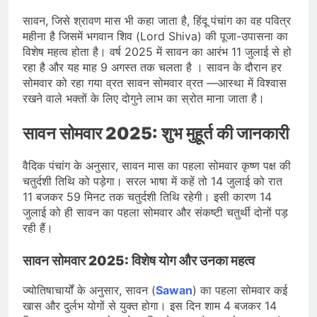
भारत ने 39 पदकों के साथ अभियान चौथे
स्थान पर समाप्त किया
सावन, जिसे श्रावण मास भी कहा जाता है, हिंदू पंचांग का वह पवित्र
August 8, 2026
महीना है जिसमें भगवान शिव (Lord Shiva) की पूजा-उपासना का
स्वतंत्रता दिवस से पहले देशभर में ‘हर घर
तिरंगा’ अभियान और सांस्कृतिक कार्यक्रमों की
विशेष महत्व होता है। वर्ष 2025 में सावन का आरंभ 11 जुलाई से हो
तैयारियाँ तेज़
रहा है और यह माह 9 अगस्त तक चलता है । सावन के दौरान हर
August 7, 2026
सोमवार को रहा गया व्रत सावन सोमवार व्रत —आस्था में विश्वास
IMD ने कई राज्यों में भारी बारिश और बाढ़ की
चेतावनी जारी की, उत्तर भारत और पूर्वोत्तर में
रखने वाले भक्तों के लिए दोगुने लाभ का स्रोत माना जाता है।
हाई अलर्ट
August 7, 2026
सावन सोमवार 2025: शुभ मुहूर्त की जानकारी
वैदिक पंचांग के अनुसार, सावन मास का पहला सोमवार कृष्ण पक्ष की
चतुर्दशी तिथि को पड़ेगा। सरल भाषा में कहें तो 14 जुलाई को रात
11 बजकर 59 मिनट तक चतुर्दशी तिथि रहेगी। इसी कारण 14
जुलाई को ही सावन का पहला सोमवार और संकष्टी चतुर्थी दोनों पड़
रही हैं।
सावन सोमवार 2025: विशेष योग और उनका महत्व
ज्योतिषाचार्यों के अनुसार, सावन (
Sawan
) का पहला सोमवार कई
खास और दुर्लभ योगों से युक्त होगा। इस दिन शाम 4 बजकर 14