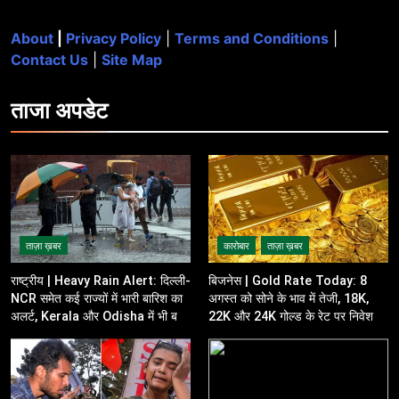
About
|
Privacy Policy
|
Terms and Conditions
|
Contact Us
|
Site Map
ताजा
अपडेट
ताज़ा ख़बर
कारोबार
ताज़ा ख़बर
राष्ट्रीय | Heavy Rain Alert: दिल्ली-
बिजनेस | Gold Rate Today: 8
NCR समेत कई राज्यों में भारी बारिश का
अगस्त को सोने के भाव में तेजी, 18K,
अलर्ट, Kerala और Odisha में भी बढ़ी
22K और 24K गोल्ड के रेट पर निवेशकों
चिंता
की नजर