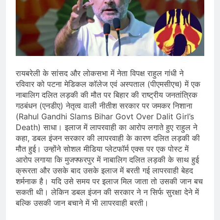
जारी किया, दिल्ली-NCR समेत कई क्षेत्रों में
जलभराव और बाढ़ की आशंका
August 6, 2026
जंतर-मंतर पुलिस कार्रवाई पर संसद में विपक्ष
का हंगामा तेज़, सरकार से जवाब की मांग
August 6, 2026
राष्ट्रीय हथकरघा दिवस की तैयारियाँ तेज़,
देशभर में बुनकरों और हस्तशिल्प प्रदर्शनियों का
रायबरेली के सांसद और लोकसभा में नेता विपक्ष राहुल गांधी ने
होगा आयोजन
August 5, 2026
रविवार को पटना मेडिकल कॉलेज एवं अस्पताल (पीएमसीएच) में एक
नाबालिग दलित लड़की की मौत पर बिहार की राष्ट्रीय जनतांत्रिक
गठबंधन (एनडीए) नेतृत्व वाली नीतीश सरकार पर जमकर निशाना
(Rahul Gandhi Slams Bihar Govt Over Dalit Girl’s
Death) साधा। इलाज में लापरवाही का आरोप लगाते हुए राहुल ने
कहा, डबल इंजन सरकार की लापरवाही के कारण दलित लड़की की
मौत हुई। उन्होंने सोशल मीडिया प्लेटफॉर्म एक्स पर एक पोस्ट में
आरोप लगाया कि मुजफ्फरपुर में नाबालिग दलित लड़की के साथ हुई
क्रूरता और उसके बाद उसके इलाज में बरती गई लापरवाही बेहद
शर्मनाक है। यदि उसे समय पर इलाज मिल जाता तो उसकी जान बच
सकती थी। लेकिन डबल इंजन की सरकार ने न सिर्फ सुरक्षा देने में
बल्कि उसकी जान बचाने में भी लापरवाही बरती।