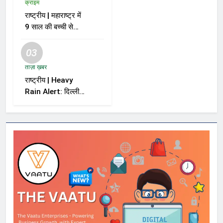
क्राइम
राष्ट्रीय | महाराष्ट्र में
9 साल की बच्ची से
दुष्कर्म और हत्या के
मामले में आरोपी को मौत
03
की सजा
ताज़ा ख़बर
राष्ट्रीय | Heavy
Rain Alert: दिल्ली-
NCR समेत कई राज्यों
में भारी बारिश का अलर्ट,
Kerala और Odisha
में भी बढ़ी चिंता