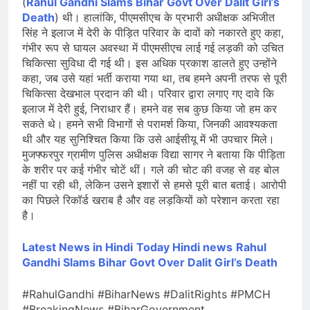
(
Rahul Gandhi Slams Bihar Govt Over Dalit Girl’s
Death
) थी। हालांकि, पीएमसीएच के प्रभारी अधीक्षक अभिजीत
सिंह ने इलाज में देरी के पीड़ित परिवार के दावों को नकारते हुए कहा,
गंभीर रूप से घायल अवस्था में पीएमसीएच लाई गई लड़की को उचित
चिकित्सा सुविधा दी गई थी। इस अधिक प्रकाश डालते हुए उन्होंने
कहा, जब उसे यहां भर्ती कराया गया था, तब हमने अपनी तरफ से पूरी
चिकित्सा देखभाल प्रदान की थी। परिवार द्वारा लगाए गए दावे कि
इलाज में देरी हुई, निराधार हैं। हमने वह सब कुछ किया जो हम कर
सकते थे। हमने सभी विभागों से परामर्श किया, जिनकी आवश्यकता
थी और यह सुनिश्चित किया कि उसे आईसीयू में भी उपचार मिले।
मुजफ्फरपुर ग्रामीण पुलिस अधीक्षक विद्या सागर ने बताया कि पीड़िता
के शरीर पर कई गंभीर चोटें थीं। गले की चोट की वजह से वह बोल
नहीं पा रही थी, लेकिन उसने इशारों से हमसे पूरी बात बताई। आरोपी
का पिछले रिकॉर्ड खराब है और वह लड़कियों को परेशान करता रहा
है।
Latest News in Hindi
Today Hin
di news
Rahul
Gandhi Slams Bihar Govt Over Dalit Girl’s Death
#RahulGandhi #BiharNews #DalitRights #PMCH
#BreakingNews #BiharGovernment