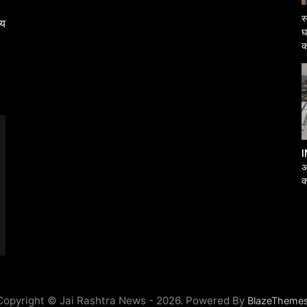
स
्य
घ
क
I
अ
क
आ
Copyright © Jai Rashtra News - 2026. Powered By
BlazeTheme