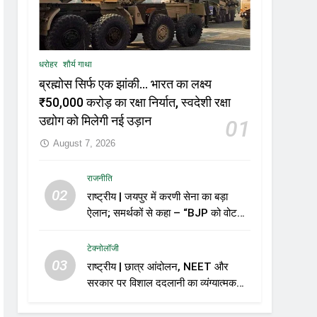
धरोहर
शौर्य गाथा
ब्रह्मोस सिर्फ एक झांकी… भारत का लक्ष्य
₹50,000 करोड़ का रक्षा निर्यात, स्वदेशी रक्षा
उद्योग को मिलेगी नई उड़ान
01
August 7, 2026
राजनीति
02
राष्ट्रीय | जयपुर में करणी सेना का बड़ा
ऐलान; समर्थकों से कहा – “BJP को वोट
नहीं देंगे”
टेक्नोलॉजी
03
राष्ट्रीय | छात्र आंदोलन, NEET और
सरकार पर विशाल ददलानी का व्यंग्यात्मक
वीडियो; सोशल मीडिया पर तेज़ बहस