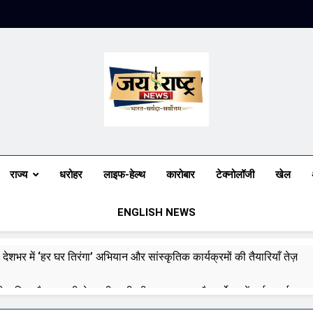
Jai Rashtra N
हिंदी समाचार
राज्य
धरोहर
लाइफ-हेल्थ
कारोबार
टेक्नोलॉजी
खेल
ENGLISH NEWS
 देशभर में ‘हर घर तिरंगा’ अभियान और सांस्कृतिक कार्यक्रमों की तैयारियाँ तेज़
री बारिश और बाढ़ की चेतावनी जारी की, उत्तर भारत और पूर्वोत्तर में हाई अलर्ट