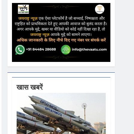
ढ़ की आशंका
ने कहा- कार्यक्रम से सरकार का कोई संबंध नहीं
गें
खास खबरें
ी धूम
 वस्त्रों को मिलेगा बढ़ावा