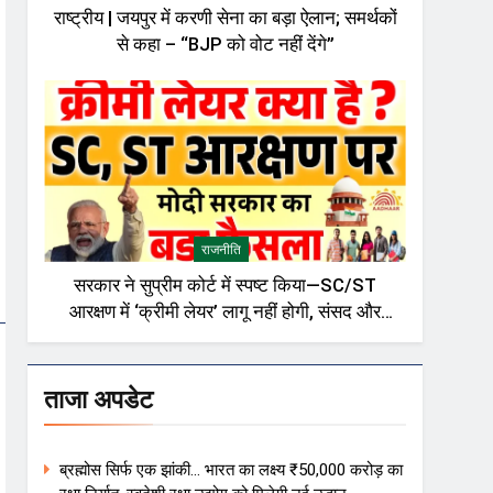
राष्ट्रीय | जयपुर में करणी सेना का बड़ा ऐलान; समर्थकों
से कहा – “BJP को वोट नहीं देंगे”
राजनीति
सरकार ने सुप्रीम कोर्ट में स्पष्ट किया—SC/ST
आरक्षण में ‘क्रीमी लेयर’ लागू नहीं होगी, संसद और
राजनीतिक गलियारों में बहस तेज़
ताजा अपडेट
ब्रह्मोस सिर्फ एक झांकी… भारत का लक्ष्य ₹50,000 करोड़ का