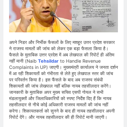
सोने के भाव में तेजी, 18K, 22K और 24K
गोल्ड के रेट पर निवेशकों की नजर
August 8, 2026
राष्ट्रीय | रांची में छात्र आंदोलन के दौरान
AISA अध्यक्ष नेहा बोरा पर फेंकी गई स्याही,
आरोपी हिरासत में
August 8, 2026
| World U20 Athletics: भारत का खाता
खुला, Ashish Yadav ने पुरुषों की Javelin
अपने निडर और निर्भीक फैसलों के लिए मशहूर उत्तर प्रदेश सरकार
में जीता Silver Medal
August 8, 2026
ने राजस्व मामलों की जांच को लेकर एक बड़ा फैसला किया है।
फैसले के मुताबिक उत्तर प्रदेश में अब लेखपाल की रिपोर्ट ही अंतिम
नहीं मानी (Naib
Tehsildar
to Handle Revenue
Complaints in UP) जाएगी। मुख्यमंत्री कार्यालय ने जनता दर्शन
में आ रही शिकायतों को गंभीरता से लेते हुए लेखपाल स्तर की जांच
पर परिवर्तन किया है। इस फैंसले के बाद अब राजस्व संबंधी
शिकायतों की जांच लेखपाल नहीं बल्कि नायब तहसीलदार करेंगे।
जानकारी के मुताबिक अपर मुख्य सचिव एसपी गोयल ने सभी
मंडलायुक्तों और जिलाधिकारियों को स्पष्ट निर्देश दिए हैं कि नायब
तहसीलदार से नीचे कोई अधिकारी राजस्व मामलों की जांच नहीं
करेगा। शिकायतकर्ता को सुनने के बाद ही नायब तहसीलदार अपनी
रिपोर्ट देंगे। और नायब तहसीलदार की ही रिपोर्ट मानी जाएगी।