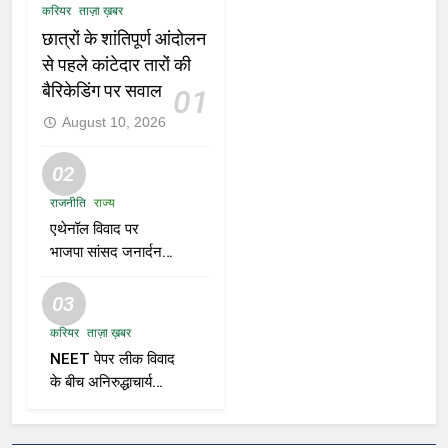
करियर
ताज़ा ख़बर
छात्रों के शांतिपूर्ण आंदोलन
से पहले कांटेदार तारों की
बैरिकेडिंग पर सवाल
01
August 10, 2026
02
राजनीति
राज्य
एथेनॉल विवाद पर
भाजपा सांसद जनार्दन
मिश्रा का बयान—“शुद्ध
पेट्रोल तुम्हारे बाप के घर
03
से आएगा?”
करियर
ताज़ा ख़बर
NEET पेपर लीक विवाद
के बीच अनिरुद्धाचार्य
महाराज का तीखा बयान;
सरकार पर साधा