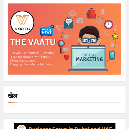
निशाना
खेल