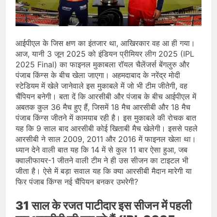
जारी किया, दिल्ली-NCR समेत कई क्षेत्रों में
जलभराव और बाढ़ की आशंका
August 6, 2026
जंतर-मंतर पुलिस कार्रवाई पर संसद में विपक्ष
का हंगामा तेज़, सरकार से जवाब की मांग
आईपीएल के जिस क्षण का इंतजार था, आखिरकार वह आ ही गया।
August 6, 2026
आज, यानी 3 जून 2025 को इंडियन प्रीमियर लीग 2025 (IPL
राष्ट्रीय हथकरघा दिवस की तैयारियाँ तेज़,
2025 Final) का फाइनल मुकाबला रॉयल चैलेंजर्स बेंगलुरु और
देशभर में बुनकरों और हस्तशिल्प प्रदर्शनियों का
पंजाब किंग्स के बीच खेला जाएगा। अहमदाबाद के नरेंद्र मोदी
होगा आयोजन
August 5, 2026
स्टेडियम में खेले जानेवाले इस मुकाबले में जो भी टीम जीतेगी, वह
चैंपियन बनेगी। बता दें कि आरसीबी और पंजाब के बीच आईपीएल में
अबतक कुल 36 मैच हुए हैं, जिसमें 18 मैच आरसीबी और 18 मैच
पंजाब किंग्स जीतने में कामयाब रही है। इस मुकाबले की रोचक बात
यह कि 9 साल बाद आरसीबी कोई खिताबी मैच खेलेगी। इससे पहले
आरसीबी ने साल 2009, 2011 और 2016 में फाइनल खेला था।
ध्यान देने वाली बात यह कि 14 में से कुल 11 बार ऐसा हुआ, जब
क्वालीफायर-1 जीतने वाली टीम ने ही उस सीजन का टाइटल भी
जीता है। ऐसे में बड़ा सवाल यह कि क्या आरसीबी मैदान मारेगी या
फिर पंजाब किंग्स नई चैंपियन बनकर उभरेगी?
31 साल के रजत पाटीदार इस सीजन में पहली