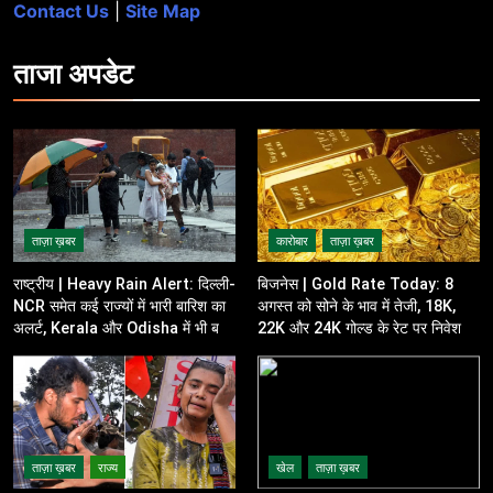
Contact Us
|
Site Map
ताजा
अपडेट
ताज़ा ख़बर
कारोबार
ताज़ा ख़बर
राष्ट्रीय | Heavy Rain Alert: दिल्ली-
बिजनेस | Gold Rate Today: 8
NCR समेत कई राज्यों में भारी बारिश का
अगस्त को सोने के भाव में तेजी, 18K,
अलर्ट, Kerala और Odisha में भी बढ़ी
22K और 24K गोल्ड के रेट पर निवेशकों
चिंता
की नजर
ताज़ा ख़बर
राज्य
खेल
ताज़ा ख़बर