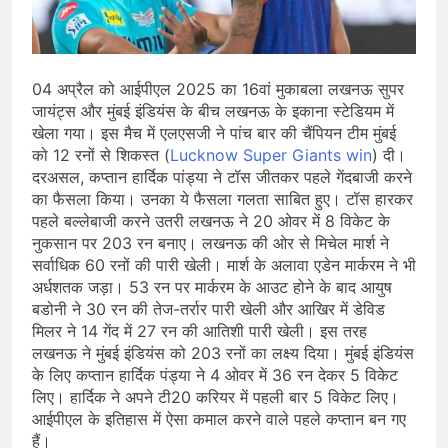
जारी किया, दिल्ली-NCR समेत कई क्षेत्रों में
जलभराव और बाढ़ की आशंका
August 6, 2026
जंतर-मंतर पुलिस कार्रवाई पर संसद में विपक्ष
का हंगामा तेज़, सरकार से जवाब की मांग
04 अप्रैल को आईपीएल 2025 का 16वां मुकाबला लखनऊ सुपर
August 6, 2026
जायंट्स और मुंबई इंडियंस के बीच लखनऊ के इकाना स्टेडियम में
राष्ट्रीय हथकरघा दिवस की तैयारियाँ तेज़,
खेला गया। इस मैच में एलएसजी ने पांच बार की चैंपियन टीम मुंबई
देशभर में बुनकरों और हस्तशिल्प प्रदर्शनियों का
को 12 रनों से शिकस्त (
Lucknow Super Giants win
) दी।
होगा आयोजन
August 5, 2026
दरअसल, कप्तान हार्दिक पांड्या ने टॉस जीतकर पहले गेंदबाजी करने
का फैसला किया। उनका ये फैसला गलता साबित हुए। टॉस हारकर
पहले बल्लेबाजी करने उतरी लखनऊ ने 20 ओवर में 8 विकेट के
नुकसान पर 203 रन बनाए। लखनऊ की ओर से मिचेल मार्श ने
सर्वाधिक 60 रनों की पारी खेली। मार्श के अलावा एडेन मार्करम ने भी
अर्धशतक जड़ा। 53 रन पर मार्करम के आउट होने के बाद आयुष
बडोनी ने 30 रन की तेज-तर्रार पारी खेली और आखिर में डेविड
मिलर ने 14 गेंद में 27 रन की आतिशी पारी खेली। इस तरह
लखनऊ ने मुंबई इंडियंस को 203 रनों का लक्ष्य दिया। मुंबई इंडियंस
के लिए कप्तान हार्दिक पंड्या ने 4 ओवर में 36 रन देकर 5 विकेट
लिए। हार्दिक ने अपने टी20 करियर में पहली बार 5 विकेट लिए।
आईपीएल के इतिहास में ऐसा कमाल करने वाले पहले कप्तान बन गए
हैं।