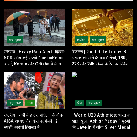
ताज़ा ख़बर
कारोबार
ताज़ा ख़बर
राष्ट्रीय | Heavy Rain Alert: दिल्ली-
बिजनेस | Gold Rate Today: 8
NCR समेत कई राज्यों में भारी बारिश का
अगस्त को सोने के भाव में तेजी, 18K,
अलर्ट, Kerala और Odisha में भी बढ़ी
22K और 24K गोल्ड के रेट पर निवेशकों
चिंता
की नजर
ताज़ा ख़बर
राज्य
खेल
ताज़ा ख़बर
राष्ट्रीय | रांची में छात्र आंदोलन के दौरान
| World U20 Athletics: भारत का
AISA अध्यक्ष नेहा बोरा पर फेंकी गई
खाता खुला, Ashish Yadav ने पुरुषों
स्याही, आरोपी हिरासत में
की Javelin में जीता Silver Medal