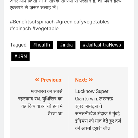
अगर आप किसी भी शारीरिक समस्या से परेशान हैं, तो अपने हेल्थ
एक्सपर्ट से ज़रूर सलाह लें।
#Benefitsofspinach #greenleafyvegetables
#spinach #vegetable
Tagged:
#health
#india
#JaiRashtraNews
#JRN
Previous:
Next:
Post
navigation
महाभारत का सबसे
Lucknow Super
रहस्यमय रथ: युधिष्ठिर का
Giants win: लखनऊ
वह दिव्य वाहन जो हवा में
सुपर जायंट्स ने
तैरता था
सनसनीखेज अंदाज में मुंबई
इंडियंस को मात देते हुए दर्ज
की अपनी दूसरी जीत