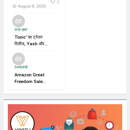
01
August 9, 2026
02
ताज़ा ख़बर
Toxic’ का ट्रेलर
रिलीज, Yash और
Kiara Advani की
जोड़ी ने मचाई हलचल,
03
फिल्म को लेकर बढ़ी
टेक्नोलॉजी
दर्शकों की उत्सुकता
Amazon Great
Freedom Sale
2026 में Samsung,
OnePlus और
Xiaomi समेत कई
स्मार्टफोन्स पर बड़े
डिस्काउंट