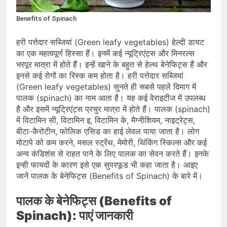
भारत ने 39 पदकों के साथ अभियान चौथे
स्थान पर समाप्त किया
August 8, 2026
Benefits of Spinach
स्वतंत्रता दिवस से पहले देशभर में ‘हर घर
तिरंगा’ अभियान और सांस्कृतिक कार्यक्रमों की
हरी पत्तेदार सब्जियां (Green leafy vegetables) हेल्दी डायट
तैयारियाँ तेज़
August 7, 2026
का एक महत्वपूर्ण हिस्सा हैं। इनमें कई न्यूट्रिएंट्स और मिनरल्स
IMD ने कई राज्यों में भारी बारिश और बाढ़ की
भरपूर मात्रा में होते हैं। इन्हें खाने के बहुत से हेल्थ बेनेफिट्स हैं और
चेतावनी जारी की, उत्तर भारत और पूर्वोत्तर में
इनसे कई रोगों का रिस्क कम होता है। हरी पत्तेदार सब्जियां
हाई अलर्ट
August 7, 2026
(Green leafy vegetables) सुनते ही सबसे पहले दिमाग में
पालक (spinach) का नाम आता है। यह कई वेराइटीज में उपलब्ध
है और इसमें न्यूट्रिएंट्स प्रचुर मात्रा में होते हैं। पालक (spinach)
में विटामिन सी, विटामिन इ, विटामिन के, मैग्नीशियम, नाइट्रेट्स,
बीटा-कैरोटीन, फोलिक एसिड का हाई लेवल पाया जाता है। लोग
मोटापे को कम करने, मसल स्ट्रेंथ, मेमोरी, थिंकिंग स्किल्स और कई
अन्य कंडिशंस से राहत पाने के लिए पालक का सेवन करते हैं। इनके
इन्ही फायदों के कारण इसे एक सुपरफूड भी कहा जाता है। आइए
जानें पालक के बेनेफिट्स (Benefits of Spinach) के बारे में।
पालक के बेनेफिट्स (Benefits of
Spinach): पाएं जानकारी