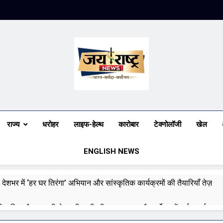
Jai Rashtra N
हिंदी समाचार
राज्य
धरोहर
लाइफ-हेल्थ
कारोबार
टेक्नोलॉजी
खेल
ENGLISH NEWS
 देशभर में ‘हर घर तिरंगा’ अभियान और सांस्कृतिक कार्यक्रमों की तैयारियाँ तेज़
री बारिश और बाढ़ की चेतावनी जारी की, उत्तर भारत और पूर्वोत्तर में हाई अलर्ट