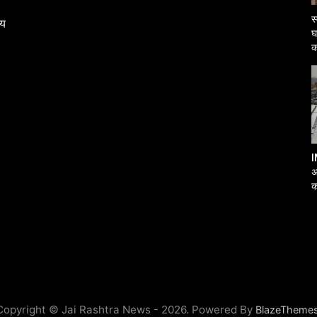
स
्य
घ
क
I
अ
क
आ
Copyright © Jai Rashtra News - 2026. Powered By
BlazeTheme