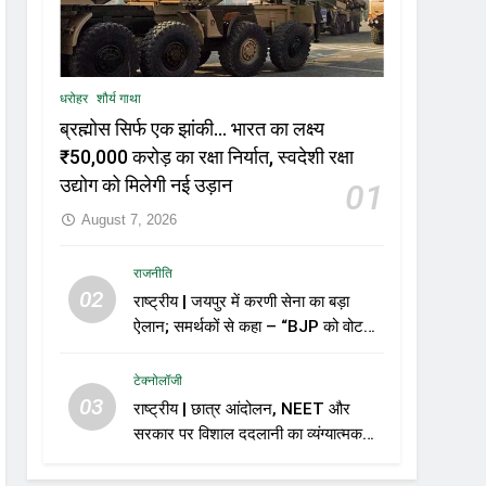
धरोहर
शौर्य गाथा
ब्रह्मोस सिर्फ एक झांकी… भारत का लक्ष्य
₹50,000 करोड़ का रक्षा निर्यात, स्वदेशी रक्षा
उद्योग को मिलेगी नई उड़ान
01
August 7, 2026
राजनीति
02
राष्ट्रीय | जयपुर में करणी सेना का बड़ा
ऐलान; समर्थकों से कहा – “BJP को वोट
नहीं देंगे”
टेक्नोलॉजी
03
राष्ट्रीय | छात्र आंदोलन, NEET और
सरकार पर विशाल ददलानी का व्यंग्यात्मक
वीडियो; सोशल मीडिया पर तेज़ बहस