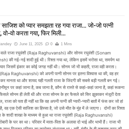
भारी बारिश का अलर्ट जारी किया, दिल्ली-NCR समेत कई क्षेत्रों में जलभराव और बा
ई पर संसद में विपक्ष का हंगामा तेज़, सरकार से जवाब की मांग
 साजिश को प्यार समझता रह गया राजा… जो-जो पत्नी
, वो-वो करता गया, फिर मिली…
ी तैयारियाँ तेज़, देशभर में बुनकरों और हस्तशिल्प प्रदर्शनियों का होगा आयोजन
Pandey
June 11, 2025
0
1 Mins
म और केरल के लिए रेड अलर्ट जारी किया, कई राज्यों में भारी बारिश की चेतावनी
ने वाले राजा रघुवंशी (Raja Raghuvanshi) और सोनम रघुवंशी (Sonam
 की नई-नई शादी हुई थी। रिश्ता नया था, लेकिन इसमें भरोसा था, समर्पण था
ा के प्रस्तावित नई दिल्ली संबोधन पर भारत से मांगा आधिकारिक स्पष्टीकरण, भारत 
्यार जिसमें इंकार का कोई जगह नहीं थी। सोनम जो भी कहती, राजा वही करता।
ी (Raja Raghuvanshi) को अपनी पत्नी सोनम पर इतना विश्वास था की, वह हर
में केजरीवाल का प्रदर्शन तेज़, PM आवास मार्च रोका गया, सरकार से तीन बड़ी मां
 कर मानता था और शायद यही गलती राजा के जिंदगी की सबसे बड़ी गलती बन गई।
हनीमून पर कहां जाना है, कब जाना है, कौन से रास्ते से कहां-कहां जाना है, कहां रूकना
 को लेकर देशभर में तैयारियाँ तेज़, सांस्कृतिक कार्यक्रमों और धार्मिक आयोजनों क
फैसले सोनम ही लेती थी और राजा सोनम के हर फैसले को सिर झुकाकर मंजूरी देता
राजा को पता ही नहीं था कि वह अपनी पत्नी की प्यारी-प्यारी बातों में फंस कर जो हां
ी तैयारियाँ तेज़, देशभर में विशेष कार्यक्रमों के जरिए भारतीय बुनकरों और पारंपरिक
ा है, वह एक ऐसी साजिश का हिस्सा है, जो उसे मौत के मुंह में ले जाएगा। दोनों का रिश्ता
ज के शादी शाखा के माध्यम से हुआ था राजा रघुवंशी (Raja Raghuvanshi)
कारोबारी के घर का था। परिवार में माता-पिता के अलावा दो भाई और भाभी हैं। राजा भी
के साथ मिलकर परिवार का कारोबार संभालता था। वहीं, इंदौर के ही कुशवाह नगर की