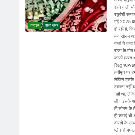
रहने वाली स
रघुवंशी समाज
मई 2025 को 
क्राइम
ताज़ा ख़बर
हो रही हैं, ज
बाद सोनम अप
वालों ने कहा 
राजा के मौत 
काफी व्यस्त
Raghuwansh
हनीमून पर ह
लेकिन इसके 
टालना नहीं च
नहीं था, ले
ली। इसके अल
ही सोनम के ह
ही कराई थी अ
दोस्तों के स
प्लेन से मेघ