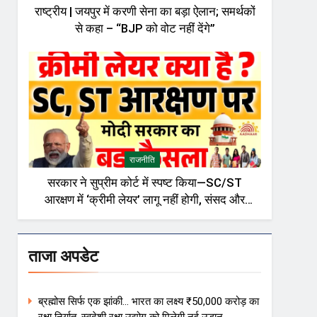
राष्ट्रीय | जयपुर में करणी सेना का बड़ा ऐलान; समर्थकों
से कहा – “BJP को वोट नहीं देंगे”
राजनीति
सरकार ने सुप्रीम कोर्ट में स्पष्ट किया—SC/ST
आरक्षण में ‘क्रीमी लेयर’ लागू नहीं होगी, संसद और
राजनीतिक गलियारों में बहस तेज़
ताजा अपडेट
ब्रह्मोस सिर्फ एक झांकी… भारत का लक्ष्य ₹50,000 करोड़ का