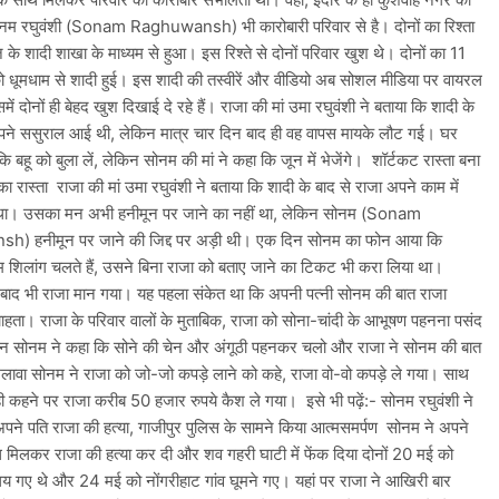
ोनम रघुवंशी (Sonam Raghuwansh) भी कारोबारी परिवार से है। दोनों का रिश्ता
 के शादी शाखा के माध्यम से हुआ। इस रिश्ते से दोनों परिवार खुश थे। दोनों का 11
धूमधाम से शादी हुई। इस शादी की तस्वीरें और वीडियो अब सोशल मीडिया पर वायरल
िसमें दोनों ही बेहद खुश दिखाई दे रहे हैं। राजा की मां उमा रघुवंशी ने बताया कि शादी के
ने ससुराल आई थी, लेकिन मात्र चार दिन बाद ही वह वापस मायके लौट गई। घर
कि बहू को बुला लें, लेकिन सोनम की मां ने कहा कि जून में भेजेंगे। शॉर्टकट रास्ता बना
का रास्ता राजा की मां उमा रघुवंशी ने बताया कि शादी के बाद से राजा अपने काम में
 था। उसका मन अभी हनीमून पर जाने का नहीं था, लेकिन सोनम (Sonam
) हनीमून पर जाने की जिद्द पर अड़ी थी। एक दिन सोनम का फोन आया कि
म शिलांग चलते हैं, उसने बिना राजा को बताए जाने का टिकट भी करा लिया था।
बाद भी राजा मान गया। यह पहला संकेत था कि अपनी पत्नी सोनम की बात राजा
ाहता। राजा के परिवार वालों के मुताबिक, राजा को सोना-चांदी के आभूषण पहनना पसंद
किन सोनम ने कहा कि सोने की चेन और अंगूठी पहनकर चलो और राजा ने सोनम की बात
ावा सोनम ने राजा को जो-जो कपड़े लाने को कहे, राजा वो-वो कपड़े ले गया। साथ
ी कहने पर राजा करीब 50 हजार रुपये कैश ले गया। इसे भी पढ़ें:- सोनम रघुवंशी ने
पने पति राजा की हत्या, गाजीपुर पुलिस के सामने किया आत्मसमर्पण सोनम ने अपने
ाथ मिलकर राजा की हत्या कर दी और शव गहरी घाटी में फेंक दिया दोनों 20 मई को
ालय गए थे और 24 मई को नोंगरीहाट गांव घूमने गए। यहां पर राजा ने आखिरी बार