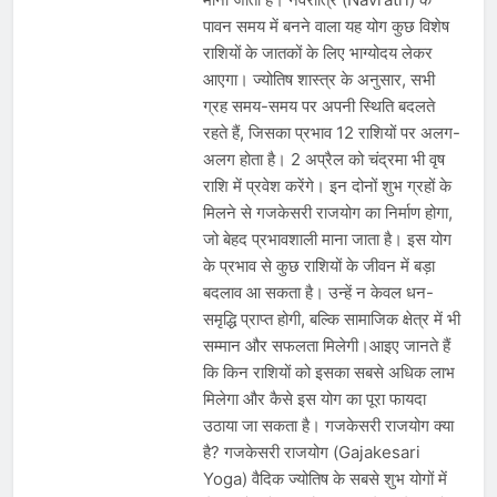
देशभर में विशेष कार्यक्रमों के जरिए भारतीय
पावन समय में बनने वाला यह योग कुछ विशेष
बुनकरों और पारंपरिक वस्त्रों को मिलेगा बढ़ावा
August 2, 2026
राशियों के जातकों के लिए भाग्योदय लेकर
प्रधानमंत्री नरेंद्र मोदी ने भोगापुरम
अंतरराष्ट्रीय हवाई अड्डे का उद्घाटन किया,
आएगा। ज्योतिष शास्त्र के अनुसार, सभी
आंध्र प्रदेश में ₹18,000 करोड़ की विकास
ग्रह समय-समय पर अपनी स्थिति बदलते
August 2, 2026
परियोजनाओं की शुरुआत
केंद्र सरकार ने विस्तारित Khelo India
रहते हैं, जिसका प्रभाव 12 राशियों पर अलग-
Scheme को मंजूरी दी, खेल ढाँचे को मजबूत
अलग होता है। 2 अप्रैल को चंद्रमा भी वृष
करने के लिए ₹36,441 करोड़ का बड़ा
August 1, 2026
राशि में प्रवेश करेंगे। इन दोनों शुभ ग्रहों के
प्रावधान
मिलने से गजकेसरी राजयोग का निर्माण होगा,
जो बेहद प्रभावशाली माना जाता है। इस योग
के प्रभाव से कुछ राशियों के जीवन में बड़ा
बदलाव आ सकता है। उन्हें न केवल धन-
समृद्धि प्राप्त होगी, बल्कि सामाजिक क्षेत्र में भी
सम्मान और सफलता मिलेगी।आइए जानते हैं
कि किन राशियों को इसका सबसे अधिक लाभ
मिलेगा और कैसे इस योग का पूरा फायदा
उठाया जा सकता है। गजकेसरी राजयोग क्या
है? गजकेसरी राजयोग (Gajakesari
Yoga) वैदिक ज्योतिष के सबसे शुभ योगों में