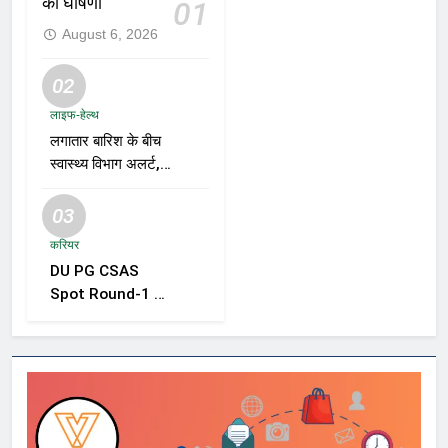
की घोषणा
01
August 6, 2026
02
लाइफ-हेल्थ
लगातार बारिश के बीच
स्वास्थ्य विभाग अलर्ट,
डेंगू, चिकनगुनिया और
वायरल बुखार की
03
रोकथाम के लिए राज्यों
करियर
को निगरानी बढ़ाने के
DU PG CSAS
निर्देश
Spot Round-1 की
समयसीमा बढ़ी, छात्रों
को आवेदन और सीट
स्वीकार करने के लिए
मिला अतिरिक्त समय