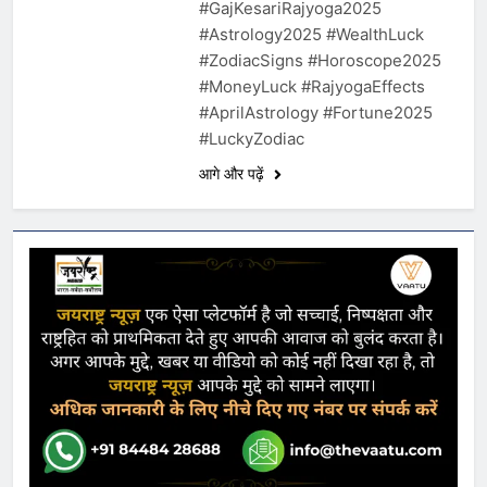
#GajKesariRajyoga2025
#Astrology2025 #WealthLuck
#ZodiacSigns #Horoscope2025
#MoneyLuck #RajyogaEffects
#AprilAstrology #Fortune2025
#LuckyZodiac
आगे और पढ़ें