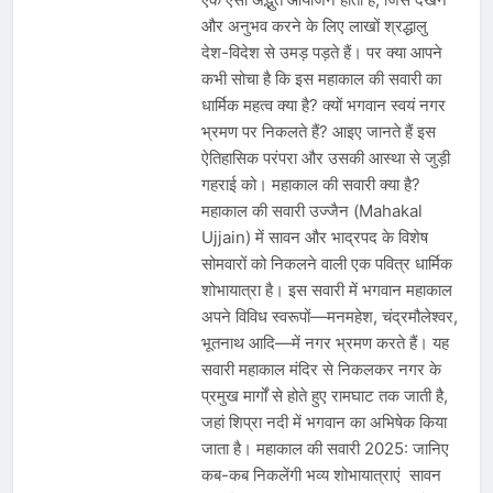
देशभर में विशेष कार्यक्रमों के जरिए भारतीय
और अनुभव करने के लिए लाखों श्रद्धालु
बुनकरों और पारंपरिक वस्त्रों को मिलेगा बढ़ावा
August 2, 2026
देश-विदेश से उमड़ पड़ते हैं। पर क्या आपने
प्रधानमंत्री नरेंद्र मोदी ने भोगापुरम
अंतरराष्ट्रीय हवाई अड्डे का उद्घाटन किया,
कभी सोचा है कि इस महाकाल की सवारी का
आंध्र प्रदेश में ₹18,000 करोड़ की विकास
धार्मिक महत्व क्या है? क्यों भगवान स्वयं नगर
August 2, 2026
परियोजनाओं की शुरुआत
केंद्र सरकार ने विस्तारित Khelo India
भ्रमण पर निकलते हैं? आइए जानते हैं इस
Scheme को मंजूरी दी, खेल ढाँचे को मजबूत
ऐतिहासिक परंपरा और उसकी आस्था से जुड़ी
करने के लिए ₹36,441 करोड़ का बड़ा
August 1, 2026
गहराई को। महाकाल की सवारी क्या है?
प्रावधान
महाकाल की सवारी उज्जैन (Mahakal
Ujjain) में सावन और भाद्रपद के विशेष
सोमवारों को निकलने वाली एक पवित्र धार्मिक
शोभायात्रा है। इस सवारी में भगवान महाकाल
अपने विविध स्वरूपों—मनमहेश, चंद्रमौलेश्वर,
भूतनाथ आदि—में नगर भ्रमण करते हैं। यह
सवारी महाकाल मंदिर से निकलकर नगर के
प्रमुख मार्गों से होते हुए रामघाट तक जाती है,
जहां शिप्रा नदी में भगवान का अभिषेक किया
जाता है। महाकाल की सवारी 2025: जानिए
कब-कब निकलेंगी भव्य शोभायात्राएं सावन