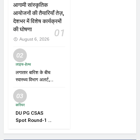
आगामी सांस्कृतिक
आयोजनों की तैयारियाँ तेज़,
देशभर में विशेष कार्यक्रमों
की घोषणा
01
August 6, 2026
02
लाइफ-हेल्थ
लगातार बारिश के बीच
स्वास्थ्य विभाग अलर्ट,
डेंगू, चिकनगुनिया और
वायरल बुखार की
03
रोकथाम के लिए राज्यों
करियर
को निगरानी बढ़ाने के
DU PG CSAS
निर्देश
Spot Round-1 की
समयसीमा बढ़ी, छात्रों
को आवेदन और सीट