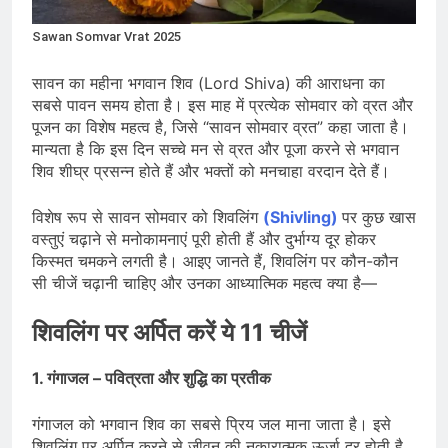
देशभर में विशेष कार्यक्रमों के जरिए भारतीय
बुनकरों और पारंपरिक वस्त्रों को मिलेगा बढ़ावा
August 2, 2026
Sawan Somvar Vrat 2025
प्रधानमंत्री नरेंद्र मोदी ने भोगापुरम
अंतरराष्ट्रीय हवाई अड्डे का उद्घाटन किया,
सावन का महीना भगवान शिव (Lord Shiva) की आराधना का
आंध्र प्रदेश में ₹18,000 करोड़ की विकास
August 2, 2026
सबसे पावन समय होता है। इस माह में प्रत्येक सोमवार को व्रत और
परियोजनाओं की शुरुआत
केंद्र सरकार ने विस्तारित Khelo India
पूजन का विशेष महत्व है, जिसे “सावन सोमवार व्रत” कहा जाता है।
Scheme को मंजूरी दी, खेल ढाँचे को मजबूत
मान्यता है कि इस दिन सच्चे मन से व्रत और पूजा करने से भगवान
करने के लिए ₹36,441 करोड़ का बड़ा
August 1, 2026
शिव शीघ्र प्रसन्न होते हैं और भक्तों को मनचाहा वरदान देते हैं।
प्रावधान
विशेष रूप से सावन सोमवार को शिवलिंग
(Shivling)
पर कुछ खास
वस्तुएं चढ़ाने से मनोकामनाएं पूरी होती हैं और दुर्भाग्य दूर होकर
किस्मत चमकने लगती है। आइए जानते हैं, शिवलिंग पर कौन-कौन
सी चीजें चढ़ानी चाहिए और उनका आध्यात्मिक महत्व क्या है—
शिवलिंग पर अर्पित करें ये 11 चीजें
1. गंगाजल – पवित्रता और शुद्धि का प्रतीक
गंगाजल को भगवान शिव का सबसे प्रिय जल माना जाता है। इसे
शिवलिंग पर अर्पित करने से जीवन की नकारात्मक ऊर्जा दूर होती है