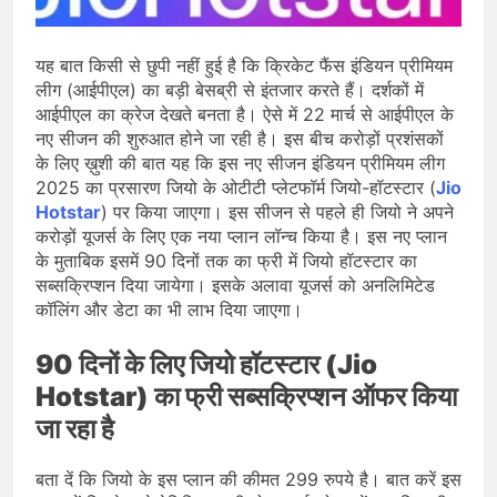
देशभर में विशेष कार्यक्रमों के जरिए भारतीय
बुनकरों और पारंपरिक वस्त्रों को मिलेगा बढ़ावा
August 2, 2026
प्रधानमंत्री नरेंद्र मोदी ने भोगापुरम
यह बात किसी से छुपी नहीं हुई है कि क्रिकेट फैंस इंडियन प्रीमियम
अंतरराष्ट्रीय हवाई अड्डे का उद्घाटन किया,
लीग (आईपीएल) का बड़ी बेसब्री से इंतजार करते हैं। दर्शकों में
आंध्र प्रदेश में ₹18,000 करोड़ की विकास
August 2, 2026
आईपीएल का क्रेज देखते बनता है। ऐसे में 22 मार्च से आईपीएल के
परियोजनाओं की शुरुआत
केंद्र सरकार ने विस्तारित Khelo India
नए सीजन की शुरुआत होने जा रही है। इस बीच करोड़ों प्रशंसकों
Scheme को मंजूरी दी, खेल ढाँचे को मजबूत
के लिए ख़ुशी की बात यह कि इस नए सीजन इंडियन प्रीमियम लीग
करने के लिए ₹36,441 करोड़ का बड़ा
August 1, 2026
2025 का प्रसारण जियो के ओटीटी प्लेटफॉर्म जियो-हॉटस्टार (
Jio
प्रावधान
Hotstar
) पर किया जाएगा। इस सीजन से पहले ही जियो ने अपने
करोड़ों यूजर्स के लिए एक नया प्लान लॉन्च किया है। इस नए प्लान
के मुताबिक इसमें 90 दिनों तक का फ्री में जियो हॉटस्टार का
सब्सक्रिप्शन दिया जायेगा। इसके अलावा यूजर्स को अनलिमिटेड
कॉलिंग और डेटा का भी लाभ दिया जाएगा।
90 दिनों के लिए जियो हॉटस्टार (Jio
Hotstar) का फ्री सब्सक्रिप्शन ऑफर किया
जा रहा है
बता दें कि जियो के इस प्लान की कीमत 299 रुपये है। बात करें इस