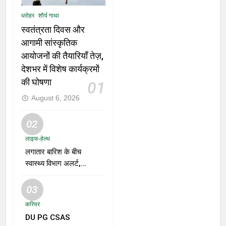
धरोहर
शौर्य गाथा
स्वतंत्रता दिवस और
आगामी सांस्कृतिक
आयोजनों की तैयारियाँ तेज़,
देशभर में विशेष कार्यक्रमों
की घोषणा
01
August 6, 2026
02
लाइफ-हेल्थ
लगातार बारिश के बीच
स्वास्थ्य विभाग अलर्ट,
डेंगू, चिकनगुनिया और
वायरल बुखार की
03
रोकथाम के लिए राज्यों
करियर
को निगरानी बढ़ाने के
DU PG CSAS
निर्देश