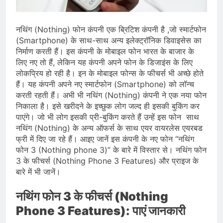
देशभर में विशेष कार्यक्रमों के जरिए भारतीय
बुनकरों और पारंपरिक वस्त्रों को मिलेगा बढ़ावा
August 2, 2026
प्रधानमंत्री नरेंद्र मोदी ने भोगापुरम
नथिंग (Nothing) फोन कंपनी एक ब्रिटिश कंपनी है ,जो स्मार्टफोन
अंतरराष्ट्रीय हवाई अड्डे का उद्घाटन किया,
(Smartphone) के साथ-साथ अन्य इलेक्ट्रॉनिक डिवाइसेस का
आंध्र प्रदेश में ₹18,000 करोड़ की विकास
August 2, 2026
निर्माण करती हैं। इस कंपनी के मोबाइल फोन भारत के बाजार के
परियोजनाओं की शुरुआत
केंद्र सरकार ने विस्तारित Khelo India
लिए नए तो हैं, लेकिन यह कंपनी अपने फोन के डिजाइंस के लिए
Scheme को मंजूरी दी, खेल ढाँचे को मजबूत
लोकप्रिय हो रही है। इन के मोबाइल फोन्स के फीचर्स भी अच्छे होते
करने के लिए ₹36,441 करोड़ का बड़ा
August 1, 2026
हैं। यह कंपनी अपने नए स्मार्टफोन (Smartphone) को लॉन्च
प्रावधान
करती रहती हैं। अभी भी नथिंग (Nothing) कंपनी ने एक नया फोन
निकाला है। इसे खरीदने के इच्छुक लोग जल्द ही इसकी बुकिंग कर
पाएंगे। जो भी लोग इसकी प्री-बुकिंग करते हैं उन्हें इस फोन साथ
नथिंग (Nothing) के अन्य ऑफर्स के साथ एयर वायरलेस एयरबड
फ्री में दिए जा रहे हैं। आइए जानें इस कंपनी के नए फोन “नथिंग
फोन 3 (Nothing phone 3)” के बारे में विस्तार से। नथिंग फोन
3 के फीचर्स (Nothing Phone 3 Features) और प्राइज के
बारे में भी जानें।
नथिंग फोन 3 के फीचर्स (Nothing
Phone 3 Features): पाएं जानकारी