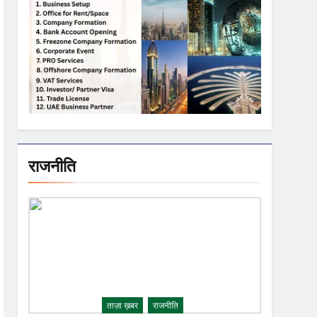
राजनीति
ताज़ा ख़बर
राजनीति