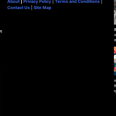
About
|
Privacy Policy
|
Terms and Conditions
|
Contact Us
|
Site Map
I
्य
अ
क
आ
र
त
प