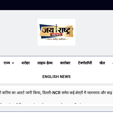
Jai Rashtra N
हिंदी समाचार
राज्य
धरोहर
लाइफ-हेल्थ
कारोबार
टेक्नोलॉजी
खेल
ENGLISH NEWS
भारी बारिश का अलर्ट जारी किया, दिल्ली-NCR समेत कई क्षेत्रों में जलभराव और बा
ई पर संसद में विपक्ष का हंगामा तेज़, सरकार से जवाब की मांग