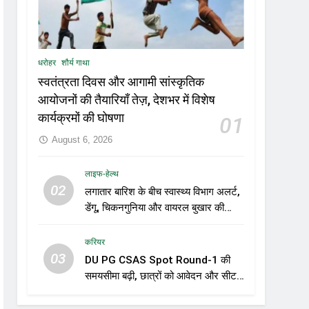
धरोहर
शौर्य गाथा
स्वतंत्रता दिवस और आगामी सांस्कृतिक
आयोजनों की तैयारियाँ तेज़, देशभर में विशेष
कार्यक्रमों की घोषणा
01
August 6, 2026
लाइफ-हेल्थ
02
लगातार बारिश के बीच स्वास्थ्य विभाग अलर्ट,
डेंगू, चिकनगुनिया और वायरल बुखार की
रोकथाम के लिए राज्यों को निगरानी बढ़ाने के
निर्देश
करियर
03
DU PG CSAS Spot Round-1 की
समयसीमा बढ़ी, छात्रों को आवेदन और सीट
स्वीकार करने के लिए मिला अतिरिक्त समय