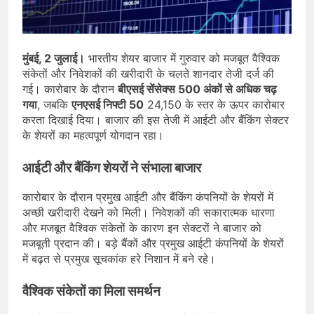
देशभर में विशेष कार्यक्रमों के जरिए भारतीय
बुनकरों और पारंपरिक वस्त्रों को मिलेगा बढ़ावा
August 2, 2026
प्रधानमंत्री नरेंद्र मोदी ने भोगापुरम
अंतरराष्ट्रीय हवाई अड्डे का उद्घाटन किया,
मुंबई, 2 जुलाई।
भारतीय शेयर बाजार में गुरुवार को मजबूत वैश्विक
आंध्र प्रदेश में ₹18,000 करोड़ की विकास
August 2, 2026
संकेतों और निवेशकों की खरीदारी के चलते शानदार तेजी दर्ज की
परियोजनाओं की शुरुआत
केंद्र सरकार ने विस्तारित Khelo India
गई। कारोबार के दौरान
बीएसई सेंसेक्स 500 अंकों से अधिक चढ़
Scheme को मंजूरी दी, खेल ढाँचे को मजबूत
गया
, जबकि
एनएसई निफ्टी 50
24,150 के स्तर के ऊपर कारोबार
करने के लिए ₹36,441 करोड़ का बड़ा
August 1, 2026
करता दिखाई दिया। बाजार की इस तेजी में आईटी और बैंकिंग सेक्टर
प्रावधान
के शेयरों का महत्वपूर्ण योगदान रहा।
आईटी और बैंकिंग शेयरों ने संभाला बाजार
कारोबार के दौरान प्रमुख आईटी और बैंकिंग कंपनियों के शेयरों में
अच्छी खरीदारी देखने को मिली। निवेशकों की सकारात्मक धारणा
और मजबूत वैश्विक संकेतों के कारण इन सेक्टरों ने बाजार को
मजबूती प्रदान की। बड़े बैंकों और प्रमुख आईटी कंपनियों के शेयरों
में बढ़त से प्रमुख सूचकांक हरे निशान में बने रहे।
वैश्विक संकेतों का मिला समर्थन