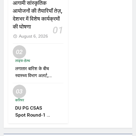
आगामी सांस्कृतिक
आयोजनों की तैयारियाँ तेज़,
देशभर में विशेष कार्यक्रमों
की घोषणा
01
August 6, 2026
02
लाइफ-हेल्थ
लगातार बारिश के बीच
स्वास्थ्य विभाग अलर्ट,
डेंगू, चिकनगुनिया और
वायरल बुखार की
03
रोकथाम के लिए राज्यों
करियर
को निगरानी बढ़ाने के
DU PG CSAS
निर्देश
Spot Round-1 की
समयसीमा बढ़ी, छात्रों
को आवेदन और सीट
स्वीकार करने के लिए