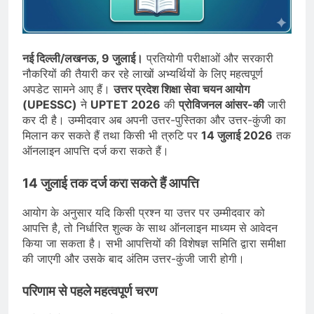
देशभर में विशेष कार्यक्रमों के जरिए भारतीय
बुनकरों और पारंपरिक वस्त्रों को मिलेगा बढ़ावा
August 2, 2026
प्रधानमंत्री नरेंद्र मोदी ने भोगापुरम
अंतरराष्ट्रीय हवाई अड्डे का उद्घाटन किया,
नई दिल्ली/लखनऊ, 9 जुलाई।
प्रतियोगी परीक्षाओं और सरकारी
आंध्र प्रदेश में ₹18,000 करोड़ की विकास
August 2, 2026
नौकरियों की तैयारी कर रहे लाखों अभ्यर्थियों के लिए महत्वपूर्ण
परियोजनाओं की शुरुआत
केंद्र सरकार ने विस्तारित Khelo India
अपडेट सामने आए हैं।
उत्तर प्रदेश शिक्षा सेवा चयन आयोग
Scheme को मंजूरी दी, खेल ढाँचे को मजबूत
(UPESSC)
ने
UPTET 2026
की
प्रोविजनल आंसर-की
जारी
करने के लिए ₹36,441 करोड़ का बड़ा
August 1, 2026
कर दी है। उम्मीदवार अब अपनी उत्तर-पुस्तिका और उत्तर-कुंजी का
प्रावधान
मिलान कर सकते हैं तथा किसी भी त्रुटि पर
14 जुलाई 2026
तक
ऑनलाइन आपत्ति दर्ज करा सकते हैं।
14 जुलाई तक दर्ज करा सकते हैं आपत्ति
आयोग के अनुसार यदि किसी प्रश्न या उत्तर पर उम्मीदवार को
आपत्ति है, तो निर्धारित शुल्क के साथ ऑनलाइन माध्यम से आवेदन
किया जा सकता है। सभी आपत्तियों की विशेषज्ञ समिति द्वारा समीक्षा
की जाएगी और उसके बाद अंतिम उत्तर-कुंजी जारी होगी।
परिणाम से पहले महत्वपूर्ण चरण