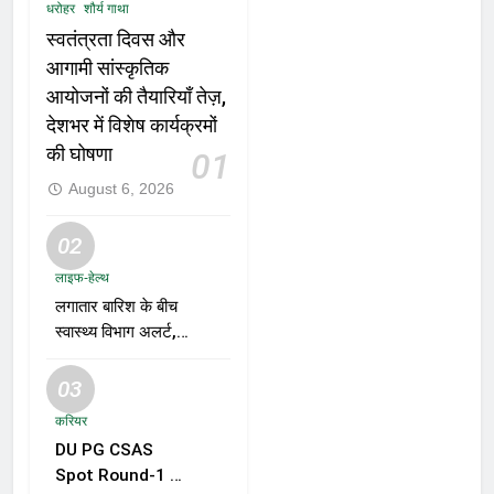
धरोहर
शौर्य गाथा
स्वतंत्रता दिवस और
आगामी सांस्कृतिक
आयोजनों की तैयारियाँ तेज़,
देशभर में विशेष कार्यक्रमों
की घोषणा
01
August 6, 2026
02
लाइफ-हेल्थ
लगातार बारिश के बीच
स्वास्थ्य विभाग अलर्ट,
डेंगू, चिकनगुनिया और
वायरल बुखार की
03
रोकथाम के लिए राज्यों
करियर
को निगरानी बढ़ाने के
DU PG CSAS
निर्देश
Spot Round-1 की