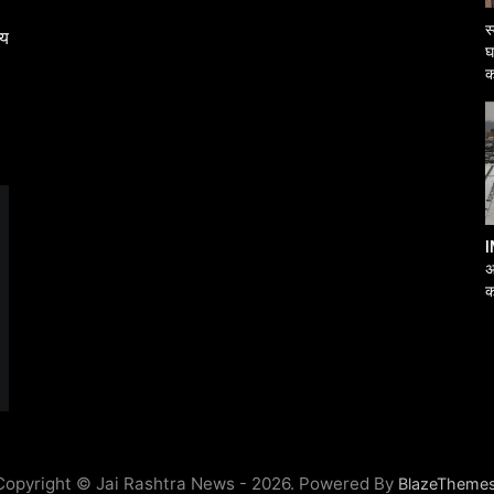
स
्य
घ
क
I
अ
क
आ
Copyright © Jai Rashtra News - 2026. Powered By
BlazeTheme