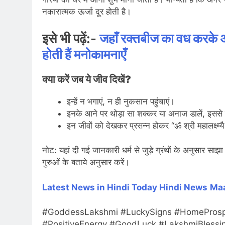
नकारात्मक ऊर्जा दूर होती है।
इसे भी पढ़ें:-
जहाँ रक्तबीज का वध करके अंतर्ध
होती हैं मनोकामनाएँ
क्या करें जब ये जीव दिखें?
इन्हें न भगाएं, न ही नुकसान पहुंचाएं।
इनके आने पर थोड़ा सा शक्कर या अनाज डालें, इससे लक्
इन जीवों को देखकर प्रसन्न होकर “ॐ श्री महालक्ष्म्य
नोट: यहां दी गई जानकारी धर्म से जुड़े ग्रंथों के अनुसार सा
गुरुओं के बताये अनुसार करें।
Latest News in Hindi
Today Hindi News
Ma
#GoddessLakshmi #LuckySigns #HomeProsperi
#PositiveEnergy #GoodLuck #LakshmiBlessi