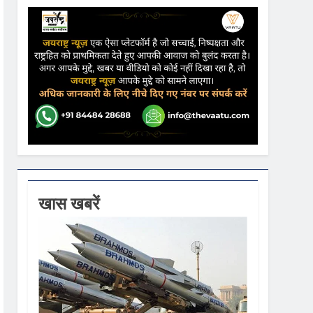
ढ़ की आशंका
ने कहा- कार्यक्रम से सरकार का कोई संबंध नहीं
गें
खास खबरें
ी धूम
 वस्त्रों को मिलेगा बढ़ावा