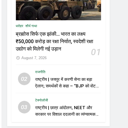
धरोहर
शौर्य गाथा
ब्रह्मोस सिर्फ एक झांकी… भारत का लक्ष्य
₹50,000 करोड़ का रक्षा निर्यात, स्वदेशी रक्षा
उद्योग को मिलेगी नई उड़ान
01
August 7, 2026
राजनीति
02
राष्ट्रीय | जयपुर में करणी सेना का बड़ा
ऐलान; समर्थकों से कहा – “BJP को वोट
नहीं देंगे”
टेक्नोलॉजी
03
राष्ट्रीय | छात्र आंदोलन, NEET और
सरकार पर विशाल ददलानी का व्यंग्यात्मक
वीडियो; सोशल मीडिया पर तेज़ बहस