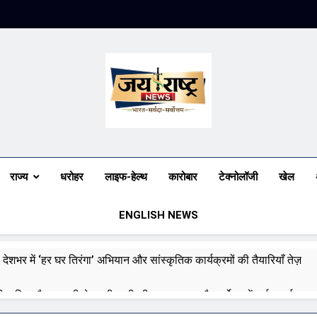
Jai Rashtra N
हिंदी समाचार
राज्य
धरोहर
लाइफ-हेल्थ
कारोबार
टेक्नोलॉजी
खेल
ENGLISH NEWS
 देशभर में ‘हर घर तिरंगा’ अभियान और सांस्कृतिक कार्यक्रमों की तैयारियाँ तेज़
री बारिश और बाढ़ की चेतावनी जारी की, उत्तर भारत और पूर्वोत्तर में हाई अलर्ट