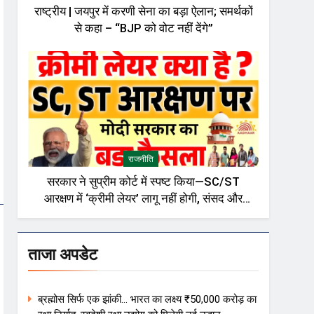
राष्ट्रीय | जयपुर में करणी सेना का बड़ा ऐलान; समर्थकों
से कहा – “BJP को वोट नहीं देंगे”
राजनीति
सरकार ने सुप्रीम कोर्ट में स्पष्ट किया—SC/ST
आरक्षण में ‘क्रीमी लेयर’ लागू नहीं होगी, संसद और
राजनीतिक गलियारों में बहस तेज़
ताजा अपडेट
ब्रह्मोस सिर्फ एक झांकी… भारत का लक्ष्य ₹50,000 करोड़ का