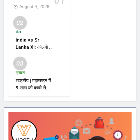
01
August 9, 2026
02
खेल
India vs Sri
Lanka XI: कोलंबो में
Day 2 का खेल बारिश
से रुका, दोबारा शुरू होने
03
के बाद Padikkal का
क्राइम
शानदार शतक
राष्ट्रीय | महाराष्ट्र में
9 साल की बच्ची से
दुष्कर्म और हत्या के
मामले में आरोपी को मौत
की सजा