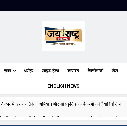
Jai Rashtra N
हिंदी समाचार
राज्य
धरोहर
लाइफ-हेल्थ
कारोबार
टेक्नोलॉजी
खेल
ENGLISH NEWS
 देशभर में ‘हर घर तिरंगा’ अभियान और सांस्कृतिक कार्यक्रमों की तैयारियाँ तेज़
री बारिश और बाढ़ की चेतावनी जारी की, उत्तर भारत और पूर्वोत्तर में हाई अलर्ट