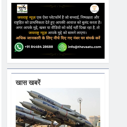
ढ़ की आशंका
ने कहा- कार्यक्रम से सरकार का कोई संबंध नहीं
गें
खास खबरें
ी धूम
 वस्त्रों को मिलेगा बढ़ावा