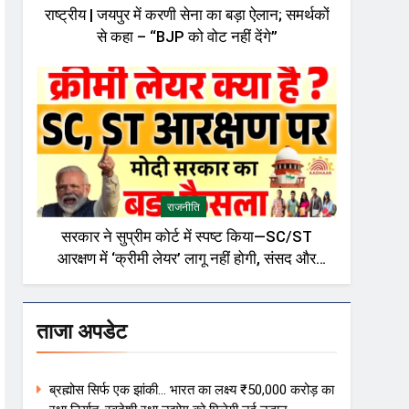
राष्ट्रीय | जयपुर में करणी सेना का बड़ा ऐलान; समर्थकों
से कहा – “BJP को वोट नहीं देंगे”
राजनीति
सरकार ने सुप्रीम कोर्ट में स्पष्ट किया—SC/ST
आरक्षण में ‘क्रीमी लेयर’ लागू नहीं होगी, संसद और
राजनीतिक गलियारों में बहस तेज़
ताजा अपडेट
ब्रह्मोस सिर्फ एक झांकी… भारत का लक्ष्य ₹50,000 करोड़ का