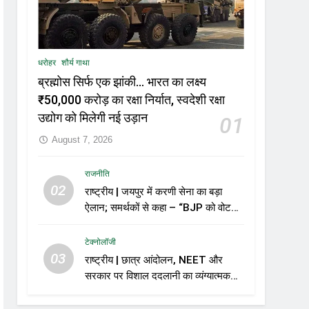
धरोहर
शौर्य गाथा
ब्रह्मोस सिर्फ एक झांकी… भारत का लक्ष्य
₹50,000 करोड़ का रक्षा निर्यात, स्वदेशी रक्षा
उद्योग को मिलेगी नई उड़ान
01
August 7, 2026
राजनीति
02
राष्ट्रीय | जयपुर में करणी सेना का बड़ा
ऐलान; समर्थकों से कहा – “BJP को वोट
नहीं देंगे”
टेक्नोलॉजी
03
राष्ट्रीय | छात्र आंदोलन, NEET और
सरकार पर विशाल ददलानी का व्यंग्यात्मक
वीडियो; सोशल मीडिया पर तेज़ बहस