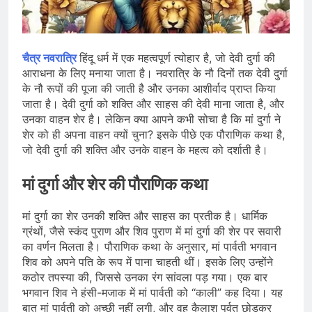
जारी किया, दिल्ली-NCR समेत कई क्षेत्रों में
जलभराव और बाढ़ की आशंका
August 6, 2026
जंतर-मंतर पुलिस कार्रवाई पर संसद में विपक्ष
का हंगामा तेज़, सरकार से जवाब की मांग
चैत्र नवरात्रि
हिंदू धर्म में एक महत्वपूर्ण त्योहार है, जो देवी दुर्गा की
August 6, 2026
आराधना के लिए मनाया जाता है। नवरात्रि के नौ दिनों तक देवी दुर्गा
राष्ट्रीय हथकरघा दिवस की तैयारियाँ तेज़,
के नौ रूपों की पूजा की जाती है और उनका आशीर्वाद प्राप्त किया
देशभर में बुनकरों और हस्तशिल्प प्रदर्शनियों का
जाता है। देवी दुर्गा को शक्ति और साहस की देवी माना जाता है, और
होगा आयोजन
August 5, 2026
उनका वाहन शेर है। लेकिन क्या आपने कभी सोचा है कि मां दुर्गा ने
शेर को ही अपना वाहन क्यों चुना? इसके पीछे एक पौराणिक कथा है,
जो देवी दुर्गा की शक्ति और उनके वाहन के महत्व को दर्शाती है।
मां दुर्गा और शेर की पौराणिक कथा
मां दुर्गा का शेर उनकी शक्ति और साहस का प्रतीक है। धार्मिक
ग्रंथों, जैसे स्कंद पुराण और शिव पुराण में मां दुर्गा की शेर पर सवारी
का वर्णन मिलता है। पौराणिक कथा के अनुसार, मां पार्वती भगवान
शिव को अपने पति के रूप में पाना चाहती थीं। इसके लिए उन्होंने
कठोर तपस्या की, जिससे उनका रंग सांवला पड़ गया। एक बार
भगवान शिव ने हंसी-मजाक में मां पार्वती को “काली” कह दिया। यह
बात मां पार्वती को अच्छी नहीं लगी, और वह कैलाश पर्वत छोड़कर