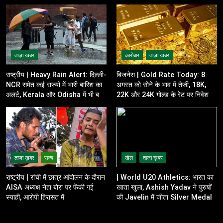
ताज़ा ख़बर
कारोबार
ताज़ा ख़बर
राष्ट्रीय | Heavy Rain Alert: दिल्ली-
बिजनेस | Gold Rate Today: 8
NCR समेत कई राज्यों में भारी बारिश का
अगस्त को सोने के भाव में तेजी, 18K,
अलर्ट, Kerala और Odisha में भी बढ़ी
22K और 24K गोल्ड के रेट पर निवेशकों
चिंता
की नजर
ताज़ा ख़बर
राज्य
खेल
ताज़ा ख़बर
राष्ट्रीय | रांची में छात्र आंदोलन के दौरान
| World U20 Athletics: भारत का
AISA अध्यक्ष नेहा बोरा पर फेंकी गई
खाता खुला, Ashish Yadav ने पुरुषों
स्याही, आरोपी हिरासत में
की Javelin में जीता Silver Medal