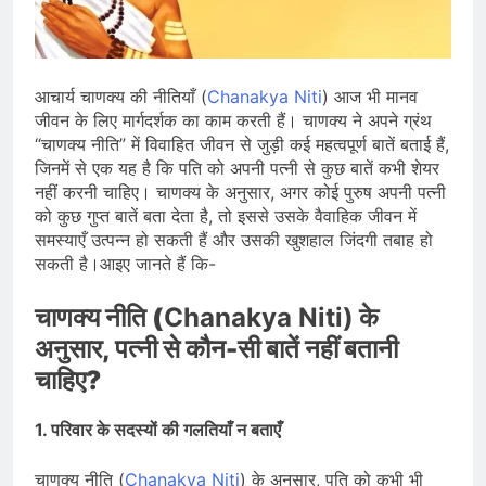
भारत ने 39 पदकों के साथ अभियान चौथे
स्थान पर समाप्त किया
August 8, 2026
स्वतंत्रता दिवस से पहले देशभर में ‘हर घर
तिरंगा’ अभियान और सांस्कृतिक कार्यक्रमों की
आचार्य चाणक्य की नीतियाँ (
Chanakya Niti
) आज भी मानव
तैयारियाँ तेज़
August 7, 2026
जीवन के लिए मार्गदर्शक का काम करती हैं। चाणक्य ने अपने ग्रंथ
IMD ने कई राज्यों में भारी बारिश और बाढ़ की
“चाणक्य नीति” में विवाहित जीवन से जुड़ी कई महत्वपूर्ण बातें बताई हैं,
चेतावनी जारी की, उत्तर भारत और पूर्वोत्तर में
जिनमें से एक यह है कि पति को अपनी पत्नी से कुछ बातें कभी शेयर
हाई अलर्ट
August 7, 2026
नहीं करनी चाहिए। चाणक्य के अनुसार, अगर कोई पुरुष अपनी पत्नी
को कुछ गुप्त बातें बता देता है, तो इससे उसके वैवाहिक जीवन में
समस्याएँ उत्पन्न हो सकती हैं और उसकी खुशहाल जिंदगी तबाह हो
सकती है।आइए जानते हैं कि-
चाणक्य नीति (
Chanakya Niti)
के
अनुसार, पत्नी से कौन-सी बातें नहीं बतानी
चाहिए?
1. परिवार के सदस्यों की गलतियाँ न बताएँ
चाणक्य नीति (
Chanakya Niti
) के अनुसार, पति को कभी भी