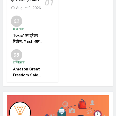
01
August 9, 2026
02
ताज़ा ख़बर
Toxic’ का ट्रेलर
रिलीज, Yash और
Kiara Advani की
जोड़ी ने मचाई हलचल,
03
फिल्म को लेकर बढ़ी
टेक्नोलॉजी
दर्शकों की उत्सुकता
Amazon Great
Freedom Sale
2026 में Samsung,
OnePlus और
Xiaomi समेत कई
स्मार्टफोन्स पर बड़े
डिस्काउंट