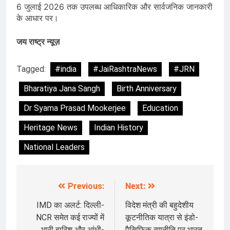
6 जुलाई 2026 तक उपलब्ध आधिकारिक और सार्वजनिक जानकारी
के आधार पर।
जय राष्ट्र न्यूज़
Tagged:
#india
#JaiRashtraNews
#JRN
Bharatiya Jana Sangh
Birth Anniversary
Dr Syama Prasad Mookerjee
Education
Heritage News
Indian History
National Leaders
Previous:
Next:
Post
navigation
IMD का अलर्ट: दिल्ली-
विदेश मंत्री की बहुदेशीय
NCR समेत कई राज्यों में
कूटनीतिक यात्रा से इंडो-
भारी बारिश और आंधी-
पैसिफिक रणनीति पर भारत