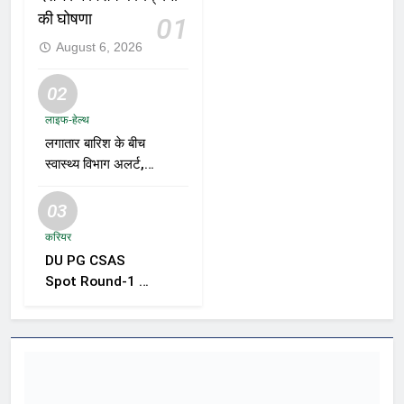
की घोषणा
01
August 6, 2026
02
लाइफ-हेल्थ
लगातार बारिश के बीच
स्वास्थ्य विभाग अलर्ट,
डेंगू, चिकनगुनिया और
वायरल बुखार की
03
रोकथाम के लिए राज्यों
करियर
को निगरानी बढ़ाने के
DU PG CSAS
निर्देश
Spot Round-1 की
समयसीमा बढ़ी, छात्रों
को आवेदन और सीट
स्वीकार करने के लिए
मिला अतिरिक्त समय