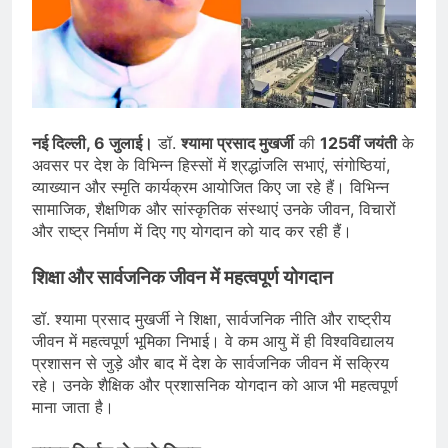
देशभर में विशेष कार्यक्रमों के जरिए भारतीय
बुनकरों और पारंपरिक वस्त्रों को मिलेगा बढ़ावा
August 2, 2026
प्रधानमंत्री नरेंद्र मोदी ने भोगापुरम
अंतरराष्ट्रीय हवाई अड्डे का उद्घाटन किया,
आंध्र प्रदेश में ₹18,000 करोड़ की विकास
August 2, 2026
परियोजनाओं की शुरुआत
केंद्र सरकार ने विस्तारित Khelo India
Scheme को मंजूरी दी, खेल ढाँचे को मजबूत
नई दिल्ली, 6 जुलाई।
डॉ.
श्यामा प्रसाद मुखर्जी
की
125वीं जयंती
के
करने के लिए ₹36,441 करोड़ का बड़ा
August 1, 2026
अवसर पर देश के विभिन्न हिस्सों में श्रद्धांजलि सभाएं, संगोष्ठियां,
प्रावधान
व्याख्यान और स्मृति कार्यक्रम आयोजित किए जा रहे हैं। विभिन्न
सामाजिक, शैक्षणिक और सांस्कृतिक संस्थाएं उनके जीवन, विचारों
और राष्ट्र निर्माण में दिए गए योगदान को याद कर रही हैं।
शिक्षा और सार्वजनिक जीवन में महत्वपूर्ण योगदान
डॉ. श्यामा प्रसाद मुखर्जी ने शिक्षा, सार्वजनिक नीति और राष्ट्रीय
जीवन में महत्वपूर्ण भूमिका निभाई। वे कम आयु में ही विश्वविद्यालय
प्रशासन से जुड़े और बाद में देश के सार्वजनिक जीवन में सक्रिय
रहे। उनके शैक्षिक और प्रशासनिक योगदान को आज भी महत्वपूर्ण
माना जाता है।