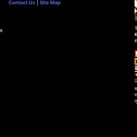
Contact Us
|
Site Map
T
्य
K
ह
उ
ख
प
ज