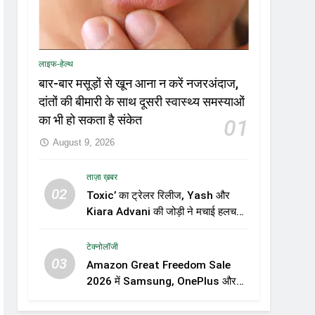
लाइफ-हेल्थ
बार-बार मसूड़ों से खून आना न करें नजरअंदाज,
दांतों की बीमारी के साथ दूसरी स्वास्थ्य समस्याओं
का भी हो सकता है संकेत
01
August 9, 2026
ताज़ा ख़बर
02
Toxic’ का ट्रेलर रिलीज, Yash और
Kiara Advani की जोड़ी ने मचाई हलचल,
फिल्म को लेकर बढ़ी दर्शकों की उत्सुकता
टेक्नोलॉजी
03
Amazon Great Freedom Sale
2026 में Samsung, OnePlus और
Xiaomi समेत कई स्मार्टफोन्स पर बड़े
डिस्काउंट