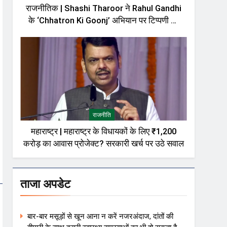
राजनीतिक | Shashi Tharoor ने Rahul Gandhi
के ‘Chhatron Ki Goonj’ अभियान पर टिप्पणी को
लेकर दी सफाई, बोले—मेरी बात को गलत तरीके से पेश
किया गया
राजनीति
महाराष्ट्र | महाराष्ट्र के विधायकों के लिए ₹1,200
करोड़ का आवास प्रोजेक्ट? सरकारी खर्च पर उठे सवाल
ताजा अपडेट
बार-बार मसूड़ों से खून आना न करें नजरअंदाज, दांतों की