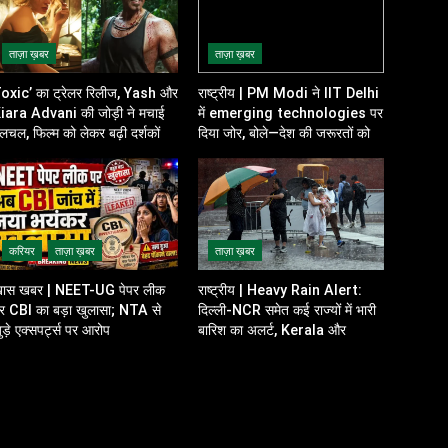
ताज़ा ख़बर
ताज़ा ख़बर
oxic’ का ट्रेलर रिलीज, Yash और
राष्ट्रीय | PM Modi ने IIT Delhi
iara Advani की जोड़ी ने मचाई
में emerging technologies पर
लचल, फिल्म को लेकर बढ़ी दर्शकों की
दिया जोर, बोले—देश की जरूरतों को
त्सुकता
ध्यान में रखकर करें innovation
करियर
ताज़ा ख़बर
ताज़ा ख़बर
ास खबर | NEET-UG पेपर लीक
राष्ट्रीय | Heavy Rain Alert:
र CBI का बड़ा खुलासा; NTA से
दिल्ली-NCR समेत कई राज्यों में भारी
ुड़े एक्सपर्ट्स पर आरोप
बारिश का अलर्ट, Kerala और
Odisha में भी बढ़ी चिंता