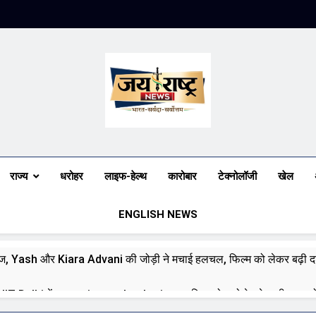
Jai Rashtra N
हिंदी समाचार
राज्य
धरोहर
लाइफ-हेल्थ
कारोबार
टेक्नोलॉजी
खेल
ENGLISH NEWS
ज, Yash और Kiara Advani की जोड़ी ने मचाई हलचल, फिल्म को लेकर बढ़ी दर्
े IIT Delhi में emerging technologies पर दिया जोर, बोले—देश की जरूरतों