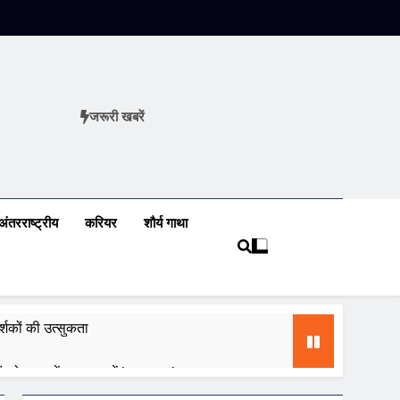
जरूरी खबरें
ews
अंतरराष्ट्रीय
करियर
शौर्य गाथा
शकों की उत्सुकता
 को ध्यान में रखकर करें innovation