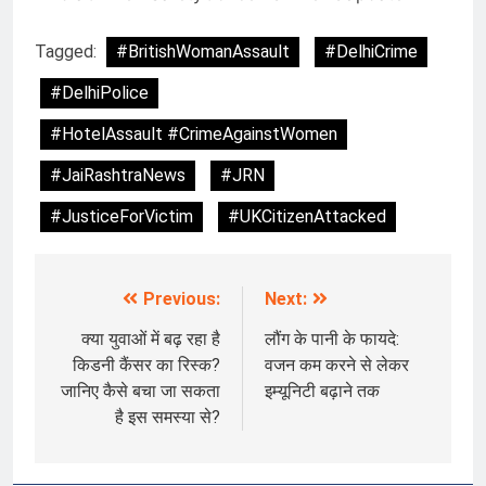
Tagged:
#BritishWomanAssault
#DelhiCrime
#DelhiPolice
#HotelAssault #CrimeAgainstWomen
#JaiRashtraNews
#JRN
#JusticeForVictim
#UKCitizenAttacked
Previous:
Next:
Post
navigation
क्या युवाओं में बढ़ रहा है
लौंग के पानी के फायदे:
किडनी कैंसर का रिस्क?
वजन कम करने से लेकर
जानिए कैसे बचा जा सकता
इम्यूनिटी बढ़ाने तक
है इस समस्या से?