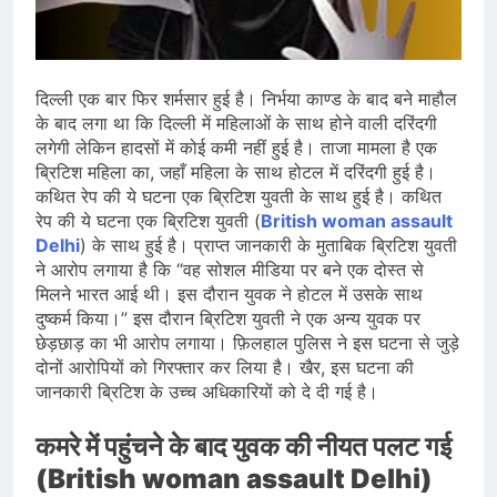
जारी किया, दिल्ली-NCR समेत कई क्षेत्रों में
जलभराव और बाढ़ की आशंका
August 6, 2026
जंतर-मंतर पुलिस कार्रवाई पर संसद में विपक्ष
का हंगामा तेज़, सरकार से जवाब की मांग
दिल्ली एक बार फिर शर्मसार हुई है। निर्भया काण्ड के बाद बने माहौल
August 6, 2026
के बाद लगा था कि दिल्ली में महिलाओं के साथ होने वाली दरिंदगी
राष्ट्रीय हथकरघा दिवस की तैयारियाँ तेज़,
लगेगी लेकिन हादसों में कोई कमी नहीं हुई है। ताजा मामला है एक
देशभर में बुनकरों और हस्तशिल्प प्रदर्शनियों का
ब्रिटिश महिला का, जहाँ महिला के साथ होटल में दरिंदगी हुई है।
होगा आयोजन
August 5, 2026
कथित रेप की ये घटना एक ब्रिटिश युवती के साथ हुई है। कथित
रेप की ये घटना एक ब्रिटिश युवती (
British woman assault
Delhi
) के साथ हुई है। प्राप्त जानकारी के मुताबिक ब्रिटिश युवती
ने आरोप लगाया है कि “वह सोशल मीडिया पर बने एक दोस्त से
मिलने भारत आई थी। इस दौरान युवक ने होटल में उसके साथ
दुष्कर्म किया।” इस दौरान ब्रिटिश युवती ने एक अन्य युवक पर
छेड़छाड़ का भी आरोप लगाया। फ़िलहाल पुलिस ने इस घटना से जुड़े
दोनों आरोपियों को गिरफ्तार कर लिया है। खैर, इस घटना की
जानकारी ब्रिटिश के उच्च अधिकारियों को दे दी गई है।
कमरे में पहुंचने के बाद युवक की नीयत पलट गई
(British woman assault Delhi)