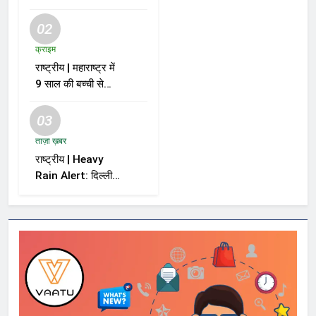
02
क्राइम
राष्ट्रीय | महाराष्ट्र में
9 साल की बच्ची से
दुष्कर्म और हत्या के
मामले में आरोपी को मौत
03
की सजा
ताज़ा ख़बर
राष्ट्रीय | Heavy
Rain Alert: दिल्ली-
NCR समेत कई राज्यों
में भारी बारिश का अलर्ट,
Kerala और Odisha
में भी बढ़ी चिंता