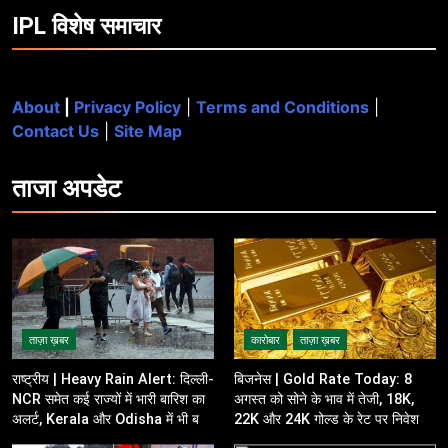
IPL विशेष समाचार
About
|
Privacy Policy
|
Terms and Conditions
|
Contact Us
|
Site Map
ताजा
अपडेट
ताज़ा ख़बर
कारोबार
ताज़ा ख़बर
राष्ट्रीय | Heavy Rain Alert: दिल्ली-
बिजनेस | Gold Rate Today: 8
NCR समेत कई राज्यों में भारी बारिश का
अगस्त को सोने के भाव में तेजी, 18K,
अलर्ट, Kerala और Odisha में भी बढ़ी
22K और 24K गोल्ड के रेट पर निवेशकों
चिंता
की नजर