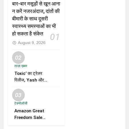
बार-बार मसूड़ों से खून आना
न करें नजरअंदाज, दांतों की
बीमारी के साथ दूसरी
स्वास्थ्य समस्याओं का भी
हो सकता है संकेत
01
August 9, 2026
02
ताज़ा ख़बर
Toxic’ का ट्रेलर
रिलीज, Yash और
Kiara Advani की
जोड़ी ने मचाई हलचल,
03
फिल्म को लेकर बढ़ी
टेक्नोलॉजी
दर्शकों की उत्सुकता
Amazon Great
Freedom Sale
2026 में Samsung,