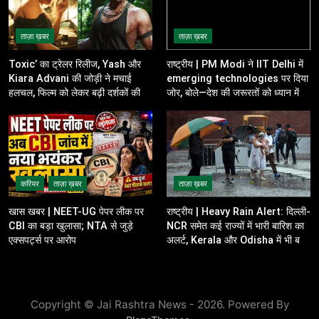
ताज़ा ख़बर
ताज़ा ख़बर
Toxic’ का ट्रेलर रिलीज, Yash और
राष्ट्रीय | PM Modi ने IIT Delhi में
Kiara Advani की जोड़ी ने मचाई
emerging technologies पर दिया
हलचल, फिल्म को लेकर बढ़ी दर्शकों की
जोर, बोले—देश की जरूरतों को ध्यान में
उत्सुकता
रखकर करें innovation
करियर
ताज़ा ख़बर
ताज़ा ख़बर
खास खबर | NEET-UG पेपर लीक पर
राष्ट्रीय | Heavy Rain Alert: दिल्ली-
CBI का बड़ा खुलासा; NTA से जुड़े
NCR समेत कई राज्यों में भारी बारिश का
एक्सपर्ट्स पर आरोप
अलर्ट, Kerala और Odisha में भी बढ़ी
चिंता
Copyright © Jai Rashtra News - 2026. Powered By