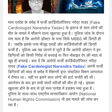
भारत ने 39 पदकों के साथ अभियान चौथे
स्थान पर समाप्त किया
August 8, 2026
स्वतंत्रता दिवस से पहले देशभर में ‘हर घर
तिरंगा’ अभियान और सांस्कृतिक कार्यक्रमों की
मध्य प्रदेश के दमोह में फर्जी कार्डियोलॉजिस्ट नरेंद्र यादव (Fake
तैयारियाँ तेज़
August 7, 2026
Cardiologist Narendra Yadav) के इलाज से सात लोगों की
IMD ने कई राज्यों में भारी बारिश और बाढ़ की
मौत के मामले में चौंकाने वाला खुलासा हुआ है। पुलिस जांच के दौरान
चेतावनी जारी की, उत्तर भारत और पूर्वोत्तर में
पता चला है कि आरोपी डॉक्टर के पास सिर्फ MBBS की डिग्री ही
हाई अलर्ट
August 7, 2026
है। जबकि इसके पास मौजूद एमडी और कार्डियोलॉजी की डिग्री
फर्जी हैं। पुलिस अब यह जानने में जुटी है कि आरोपी डॉक्टर ने इन
डिग्रियों को किसी गिरोह से बनवाई या फिर मोबाइल ऐप की मदद से
खुद ही बनवाई। बता दें कि आरोपी फर्जी कार्डियोलॉजिस्ट नरेंद्र
यादव (
Fake Cardiologist Narendra Yadav
) अपनी फर्जी
डिग्रियों की मदद से दमोह में मिशनरी द्वारा संचालित मिशन अस्पताल
में तैनात था। यहीं पर इसने सात लोगों की हार्ट सर्जरी की थी।
आपरेशन के बाद इन सभी सातों मरीजों की मौत हो गई। इसका
खुलासा होने के बाद से पूरे मध्य प्रदेश में हड़कंप मचा हुआ है।
पुलिस के साथ-साथ राष्ट्रीय मानवाधिकार आयोग (National
Human Rights Commission) भी इस मामले की जांच कर
रहा है।