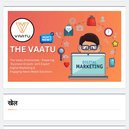
OnePlus और
Xiaomi समेत कई
स्मार्टफोन्स पर बड़े
डिस्काउंट
खेल