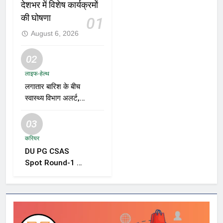
देशभर में विशेष कार्यक्रमों
की घोषणा
01
August 6, 2026
02
लाइफ-हेल्थ
लगातार बारिश के बीच
स्वास्थ्य विभाग अलर्ट,
डेंगू, चिकनगुनिया और
वायरल बुखार की
03
रोकथाम के लिए राज्यों
करियर
को निगरानी बढ़ाने के
DU PG CSAS
निर्देश
Spot Round-1 की
समयसीमा बढ़ी, छात्रों
को आवेदन और सीट
स्वीकार करने के लिए
मिला अतिरिक्त समय