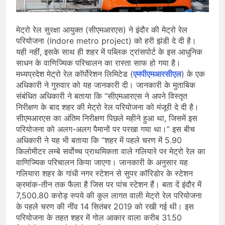
देशभर में विशेष कार्यक्रमों के जरिए भारतीय
बुनकरों और पारंपरिक वस्त्रों को मिलेगा बढ़ावा
August 2, 2026
प्रधानमंत्री नरेंद्र मोदी ने भोगापुरम
मेट्रो रेल सुरक्षा आयुक्त (सीएमआरएस) ने इंदौर की मेट्रो रेल
अंतरराष्ट्रीय हवाई अड्डे का उद्घाटन किया,
परियोजना (Indore metro project) को हरी झंडी दे दी है।
आंध्र प्रदेश में ₹18,000 करोड़ की विकास
August 2, 2026
यही नहीं, इसके साथ ही शहर में पब्लिक ट्रांसपोर्ट के इस आधुनिक
परियोजनाओं की शुरुआत
केंद्र सरकार ने विस्तारित Khelo India
साधन के वाणिज्यिक परिचालन का रास्ता साफ हो गया है।
Scheme को मंजूरी दी, खेल ढाँचे को मजबूत
मध्यप्रदेश मेट्रो रेल कॉर्पोरेशन लिमिटेड (
एमपीएमआरसीएल
) के एक
करने के लिए ₹36,441 करोड़ का बड़ा
August 1, 2026
अधिकारी ने गुरुवार को यह जानकारी दी। जानकारी के मुताबिक
प्रावधान
संबंधित अधिकारी ने बताया कि “सीएमआरएस ने अपने विस्तृत
निरीक्षण के बाद शहर की मेट्रो रेल परियोजना को मंजूरी दे दी है।
सीएमआरएस का अंतिम निरीक्षण पिछले महीने हुआ था, जिसमें इस
परियोजना को अलग-अलग पैमानों पर परखा गया था।” इस बीच
अधिकारी ने यह भी बताया कि “शहर में पहले चरण में 5.90
किलोमीटर लम्बे सर्वोच्च प्राथमिकता वाले गलियारे पर मेट्रो रेल का
वाणिज्यिक परिचालन किया जाएगा। जानकारी के अनुसार यह
गलियारा शहर के गांधी नगर स्टेशन से सुपर कॉरिडोर के स्टेशन
क्रमांक-तीन तक फैला है जिस पर पांच स्टेशन हैं। बता दें इंदौर में
7,500.80 करोड़ रुपये की कुल लागत वाली मेट्रो रेल परियोजना
के पहले चरण की नींव 14 सितंबर 2019 को रखी गई थी। इस
परियोजना के तहत शहर में गोल आकार वाला करीब 31.50