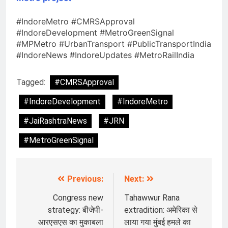
#IndoreMetro #CMRSApproval
#IndoreDevelopment #MetroGreenSignal
#MPMetro #UrbanTransport #PublicTransportIndia
#IndoreNews #IndoreUpdates #MetroRailIndia
Tagged:
#CMRSApproval
#IndoreDevelopment
#IndoreMetro
#JaiRashtraNews
#JRN
#MetroGreenSignal
Previous:
Next:
Post
navigation
Congress new
Tahawwur Rana
strategy: बीजेपी-
extradition: अमेरिका से
आरएसएस का मुकाबला
लाया गया मुंबई हमले का