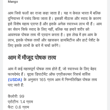
Scheme को मंजूरी दी, खेल ढाँचे को मजबूत
Mango
करने के लिए ₹36,441 करोड़ का बड़ा
August 1, 2026
प्रावधान
कॉमनवेल्थ गेम्स 2026 में आज भारत के लिए
आम जिसे फलों का राजा कहा जाता है। यह न केवल भारत में बल्कि
बॉक्सिंग, एथलेटिक्स, पैरा एथलेटिक्स और जूडो
दुनियाभर में पसंद किया जाता है। इसकी मीठास और स्वाद के कारण
में कई पदक मुकाबले, स्वर्ण पर निगाहें
इसे विशेष महत्व प्राप्त है और इसके अनेक स्वास्थ्य लाभ भी हैं। आम
August 1, 2026
MCC जल्द जारी करेगा NEET UG 2026
का सेवन सिर्फ स्वाद के लिए नहीं, बल्कि यह हमारे शरीर को
काउंसलिंग शेड्यूल, लाखों अभ्यर्थियों का
आवश्यक पोषक तत्व भी प्रदान करता है। इस लेख में हम आम के
इंतजार अंतिम चरण में
लाभ, इसके पोषक तत्वों और खासकर डायबिटीज और हार्ट पेशेंट के
July 31, 2026
लिए इसके लाभों के बारे में चर्चा करेंगे।
आम में मौजूद पोषक तत्व
आम में कई महत्वपूर्ण पोषक तत्व होते हैं, जो स्वास्थ्य के लिए बेहद
फायदेमंद हैं। यूएस डिपार्टमेंट ऑफ एग्रीकल्चर रिसर्च सर्विस
(USDA)
के अनुसार 165 ग्राम आम में निम्नलिखित पोषक तत्व
पाए जाते हैं:
कैलोरी: 99
प्रोटीन: 1.4 ग्राम
फैट: 0.6 ग्राम