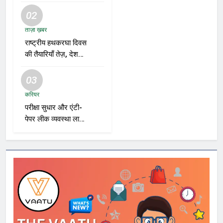
02
ताज़ा ख़बर
राष्ट्रीय हथकरघा दिवस
की तैयारियाँ तेज़, देशभर
में बुनकरों और हस्तशिल्प
प्रदर्शनियों का होगा
03
आयोजन
करियर
परीक्षा सुधार और एंटी-
पेपर लीक व्यवस्था लागू
करने की तैयारी तेज़,
भर्ती एजेंसियाँ और शिक्षा
विभाग नए रोडमैप पर
कर रहे काम