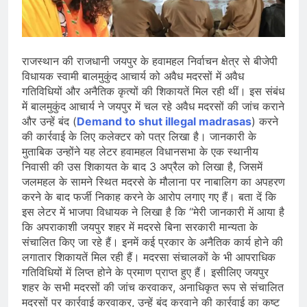
देशभर में विशेष कार्यक्रमों के जरिए भारतीय
बुनकरों और पारंपरिक वस्त्रों को मिलेगा बढ़ावा
August 2, 2026
प्रधानमंत्री नरेंद्र मोदी ने भोगापुरम
अंतरराष्ट्रीय हवाई अड्डे का उद्घाटन किया,
राजस्थान की राजधानी जयपुर के हवामहल निर्वाचन क्षेत्र से बीजेपी
आंध्र प्रदेश में ₹18,000 करोड़ की विकास
August 2, 2026
परियोजनाओं की शुरुआत
विधायक स्वामी बालमुकुंद आचार्य को अवैध मदरसों में अवैध
केंद्र सरकार ने विस्तारित Khelo India
गतिविधियों और अनैतिक कृत्यों की शिकायतें मिल रही थीं। इस संबंध
Scheme को मंजूरी दी, खेल ढाँचे को मजबूत
में बालमुकुंद आचार्य ने जयपुर में चल रहे अवैध मदरसों की जांच कराने
करने के लिए ₹36,441 करोड़ का बड़ा
August 1, 2026
प्रावधान
और उन्हें बंद (
Demand to shut illegal madrasas
) करने
की कार्रवाई के लिए कलेक्टर को पत्र लिखा है। जानकारी के
मुताबिक उन्होंने यह लेटर हवामहल विधानसभा के एक स्थानीय
निवासी की उस शिकायत के बाद 3 अप्रैल को लिखा है, जिसमें
जलमहल के सामने स्थित मदरसे के मौलाना पर नाबालिग का अपहरण
करने के बाद फर्जी निकाह करने के आरोप लगाए गए हैं। बता दें कि
इस लेटर में भाजपा विधायक ने लिखा है कि “मेरी जानकारी में आया है
कि अपराकाशी जयपुर शहर में मदरसे बिना सरकारी मान्यता के
संचालित किए जा रहे हैं। इनमें कई प्रकार के अनैतिक कार्य होने की
लगातार शिकायतें मिल रही हैं। मदरसा संचालकों के भी आपराधिक
गतिविधियों में लिप्त होने के प्रमाण प्राप्त हुए हैं। इसीलिए जयपुर
शहर के सभी मदरसों की जांच करवाकर, अनाधिकृत रूप से संचालित
मदरसों पर कार्रवाई करवाकर, उन्हें बंद करवाने की कार्रवाई का कष्ट