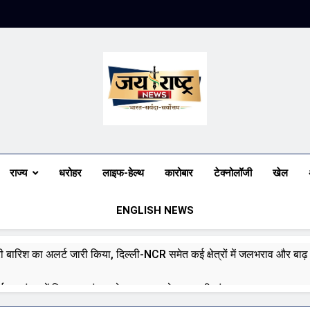
Jai Rashtra N
हिंदी समाचार
राज्य
धरोहर
लाइफ-हेल्थ
कारोबार
टेक्नोलॉजी
खेल
ENGLISH NEWS
भारी बारिश का अलर्ट जारी किया, दिल्ली-NCR समेत कई क्षेत्रों में जलभराव और बा
ई पर संसद में विपक्ष का हंगामा तेज़, सरकार से जवाब की मांग