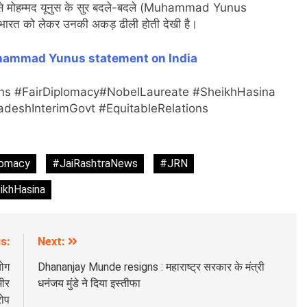
ब से मोहम्मद यूनुस के सुर बदले-बदले (Muhammad Yunus
 भारत को लेकर उनकी अकड़ ढीली होती देखी है।
ammad Yunus statement on India
s #FairDiplomacy#NobelLaureate #SheikhHasina
adeshInterimGovt #EquitableRelations
lomacy
#JaiRashtraNews
#JRN
ikhHasina
s:
Next:
योग
Dhananjay Munde resigns : महाराष्ट्र सरकार के मंत्री
भीर
धनंजय मुंडे ने दिया इस्तीफा
ोप