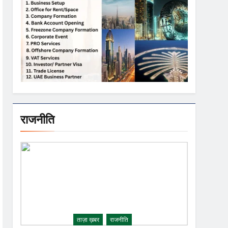
राजनीति
ताज़ा ख़बर
राजनीति