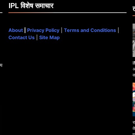
IPL विशेष समाचार
About
|
Privacy Policy
|
Terms and Conditions
|
Contact Us
|
Site Map
I
्य
अ
क
आ
र
त
प