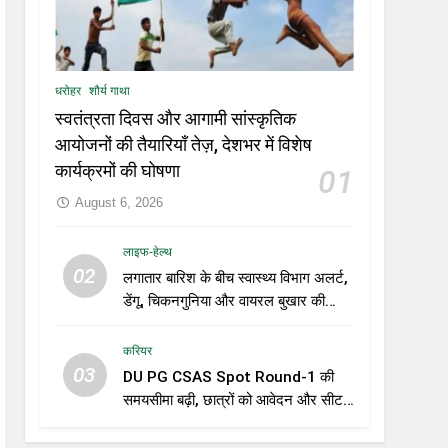
धरोहर
शौर्य गाथा
स्वतंत्रता दिवस और आगामी सांस्कृतिक
आयोजनों की तैयारियाँ तेज़, देशभर में विशेष
कार्यक्रमों की घोषणा
01
August 6, 2026
लाइफ-हेल्थ
02
लगातार बारिश के बीच स्वास्थ्य विभाग अलर्ट,
डेंगू, चिकनगुनिया और वायरल बुखार की
रोकथाम के लिए राज्यों को निगरानी बढ़ाने के
निर्देश
करियर
03
DU PG CSAS Spot Round-1 की
समयसीमा बढ़ी, छात्रों को आवेदन और सीट
स्वीकार करने के लिए मिला अतिरिक्त समय