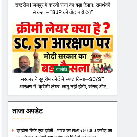
राष्ट्रीय | जयपुर में करणी सेना का बड़ा ऐलान; समर्थकों
से कहा – “BJP को वोट नहीं देंगे”
राजनीति
सरकार ने सुप्रीम कोर्ट में स्पष्ट किया—SC/ST
आरक्षण में ‘क्रीमी लेयर’ लागू नहीं होगी, संसद और
राजनीतिक गलियारों में बहस तेज़
ताजा अपडेट
ब्रह्मोस सिर्फ एक झांकी… भारत का लक्ष्य ₹50,000 करोड़ का