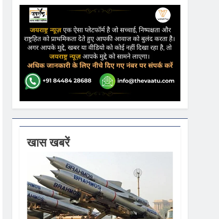
ढ़ की आशंका
ने कहा- कार्यक्रम से सरकार का कोई संबंध नहीं
गें
खास खबरें
ी धूम
 वस्त्रों को मिलेगा बढ़ावा