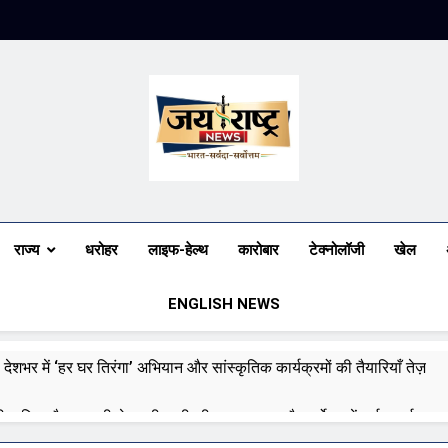
Jai Rashtra N
हिंदी समाचार
राज्य
धरोहर
लाइफ-हेल्थ
कारोबार
टेक्नोलॉजी
खेल
ENGLISH NEWS
 देशभर में ‘हर घर तिरंगा’ अभियान और सांस्कृतिक कार्यक्रमों की तैयारियाँ तेज़
री बारिश और बाढ़ की चेतावनी जारी की, उत्तर भारत और पूर्वोत्तर में हाई अलर्ट