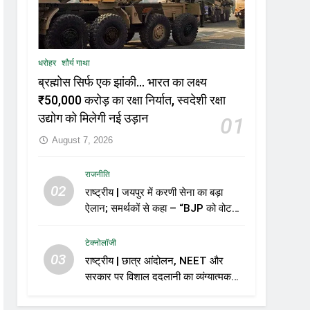
धरोहर
शौर्य गाथा
ब्रह्मोस सिर्फ एक झांकी… भारत का लक्ष्य
₹50,000 करोड़ का रक्षा निर्यात, स्वदेशी रक्षा
उद्योग को मिलेगी नई उड़ान
01
August 7, 2026
राजनीति
02
राष्ट्रीय | जयपुर में करणी सेना का बड़ा
ऐलान; समर्थकों से कहा – “BJP को वोट
नहीं देंगे”
टेक्नोलॉजी
03
राष्ट्रीय | छात्र आंदोलन, NEET और
सरकार पर विशाल ददलानी का व्यंग्यात्मक
वीडियो; सोशल मीडिया पर तेज़ बहस