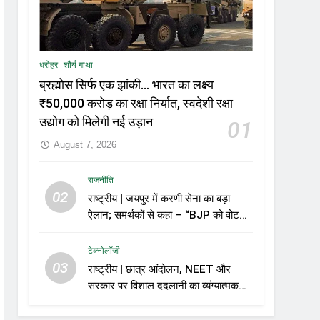
धरोहर
शौर्य गाथा
ब्रह्मोस सिर्फ एक झांकी… भारत का लक्ष्य
₹50,000 करोड़ का रक्षा निर्यात, स्वदेशी रक्षा
उद्योग को मिलेगी नई उड़ान
01
August 7, 2026
राजनीति
02
राष्ट्रीय | जयपुर में करणी सेना का बड़ा
ऐलान; समर्थकों से कहा – “BJP को वोट
नहीं देंगे”
टेक्नोलॉजी
03
राष्ट्रीय | छात्र आंदोलन, NEET और
सरकार पर विशाल ददलानी का व्यंग्यात्मक
वीडियो; सोशल मीडिया पर तेज़ बहस