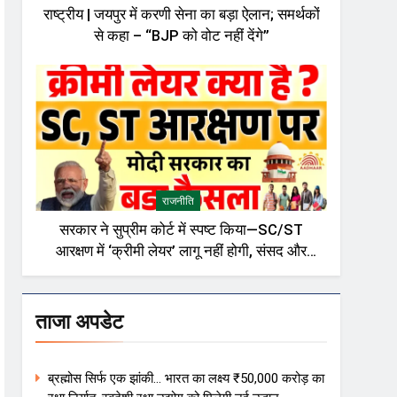
राष्ट्रीय | जयपुर में करणी सेना का बड़ा ऐलान; समर्थकों
से कहा – “BJP को वोट नहीं देंगे”
राजनीति
सरकार ने सुप्रीम कोर्ट में स्पष्ट किया—SC/ST
आरक्षण में ‘क्रीमी लेयर’ लागू नहीं होगी, संसद और
राजनीतिक गलियारों में बहस तेज़
ताजा अपडेट
ब्रह्मोस सिर्फ एक झांकी… भारत का लक्ष्य ₹50,000 करोड़ का