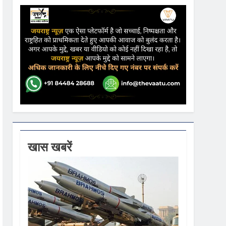
ढ़ की आशंका
ने कहा- कार्यक्रम से सरकार का कोई संबंध नहीं
गें
खास खबरें
ी धूम
 वस्त्रों को मिलेगा बढ़ावा