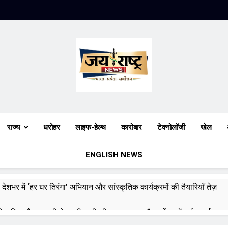
Jai Rashtra N
हिंदी समाचार
राज्य
धरोहर
लाइफ-हेल्थ
कारोबार
टेक्नोलॉजी
खेल
ENGLISH NEWS
 देशभर में ‘हर घर तिरंगा’ अभियान और सांस्कृतिक कार्यक्रमों की तैयारियाँ तेज़
री बारिश और बाढ़ की चेतावनी जारी की, उत्तर भारत और पूर्वोत्तर में हाई अलर्ट