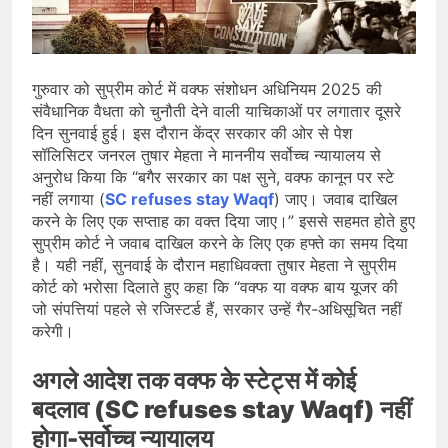
प्रदर्शन तेज़, PM आवास मार्च रोका गया,
सरकार से तीन बड़ी मांगें
August 5, 2026
सावन और आगामी त्योहारों को लेकर देशभर में
तैयारियाँ तेज़, सांस्कृतिक कार्यक्रमों और
गुरुवार को सुप्रीम कोर्ट में वक्फ संशोधन अधिनियम 2025 की
धार्मिक आयोजनों की धूम
August 4, 2026
संवैधानिक वैधता को चुनौती देने वाली याचिकाओं पर लगातार दूसरे
राष्ट्रीय हथकरघा दिवस की तैयारियाँ तेज़,
दिन सुनवाई हुई। इस दौरान केंद्र सरकार की ओर से पेश
देशभर में विशेष कार्यक्रमों के जरिए भारतीय
सॉलिसिटर जनरल तुषार मेहता ने माननीय सर्वोच्च न्यायालय से
बुनकरों और पारंपरिक वस्त्रों को मिलेगा बढ़ावा
August 2, 2026
अनुरोध किया कि “बगैर सरकार का पक्ष सुने, वक्फ कानून पर स्टे
नहीं लगाया (
SC refuses stay Waqf
) जाए। जवाब दाखिल
करने के लिए एक सप्ताह का वक्त दिया जाए।” इससे सहमत होते हुए
सुप्रीम कोर्ट ने जवाब दाखिल करने के लिए एक हफ्ते का समय दिया
है। यही नहीं, सुनवाई के दौरान महाधिवक्ता तुषार मेहता ने सुप्रीम
कोर्ट को भरोसा दिलाते हुए कहा कि “वक्फ या वक्फ बाय यूजर की
जो संपत्तियां पहले से रजिस्टर्ड हैं, सरकार उन्हें गैर-अधिसूचित नहीं
करेगी।
अगले आदेश तक वक्फ के स्टेट्स में कोई
बदलाव (SC refuses stay Waqf) नहीं
होगा-सर्वोच्च न्यायालय