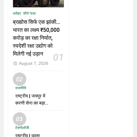
धरोहर
शौर्य गाथा
ब्रह्मोस सिर्फ एक झांकी…
भारत का लक्ष्य ₹50,000
करोड़ का रक्षा निर्यात,
स्वदेशी रक्षा उद्योग को
मिलेगी नई उड़ान
01
August 7, 2026
02
राजनीति
राष्ट्रीय | जयपुर में
करणी सेना का बड़ा
ऐलान; समर्थकों से कहा
– “BJP को वोट नहीं
03
देंगे”
टेक्नोलॉजी
राष्ट्रीय | छात्र