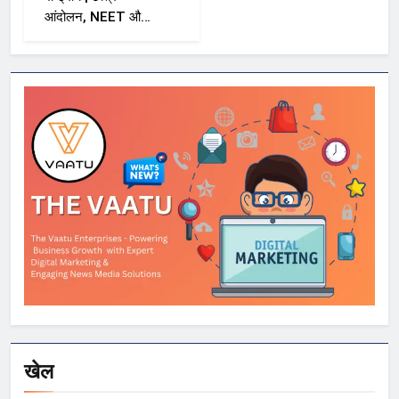
आंदोलन, NEET और
सरकार पर विशाल
ददलानी का व्यंग्यात्मक
वीडियो; सोशल मीडिया
पर तेज़ बहस
खेल