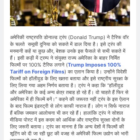
देशभर में विशेष कार्यक्रमों के जरिए भारतीय
बुनकरों और पारंपरिक वस्त्रों को मिलेगा बढ़ावा
August 2, 2026
प्रधानमंत्री नरेंद्र मोदी ने भोगापुरम
अंतरराष्ट्रीय हवाई अड्डे का उद्घाटन किया,
आंध्र प्रदेश में ₹18,000 करोड़ की विकास
August 2, 2026
परियोजनाओं की शुरुआत
केंद्र सरकार ने विस्तारित Khelo India
अमेरिकी राष्ट्रपति डोनाल्ड ट्रंप (Donald Trump) ने टैरिफ वॉर
Scheme को मंजूरी दी, खेल ढाँचे को मजबूत
के चलते समूची दुनिया को सकते में डाल दिया है। इसे ट्रंप की
करने के लिए ₹36,441 करोड़ का बड़ा
मनमानी कहें या कुछ और, बेशक उनके इस फैसले से सभी सकते में
August 1, 2026
प्रावधान
हैं। इसी कड़ी में ट्रम्प ने संयुक्त राज्य अमेरिका के बाहर निर्मित
फिल्मों पर 100% टैरिफ लगाने (
Trump Imposes 100%
Tariff on Foreign Films
) का एलान किया है। उन्‍होंने विदेशी
फिल्मों को हॉलीवुड के लिए खतरा बताया और इसे राष्‍ट्रीय सुरक्षा के
लिए लिया गया अहम निर्णय बताया है। ट्रंप ने कहा कि “हॉलीवुड
और अमेरिका के कई अन्य क्षेत्र तबाह हो रहे हैं। वो चाहते हैं फिर से
अमेरिका में ही फिल्में बनें।” कहने की जरूरत नहीं ट्रंप के इस ऐलान
के बाद फिल्म इंडस्ट्री से लोग काफी नाराज हैं। लोग न सिर्फ नाराज
हैं बल्कि जमकर आलोचना भी कर रहे हैं। हालांकि ट्रंप ने सोशल
मीडिया पोस्ट में इस कदम को आर्थिक और राष्ट्रीय सुरक्षा दोनों के
लिए जरूरी बताया। ट्रंप का मानना है कि अन्य देशों में फिल्मों की
शूटिंग को दी जा रही छूट की वजह से अमेरिकी फिल्म उद्योग को भारी