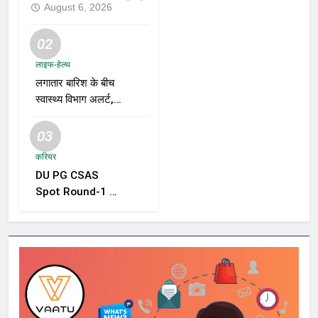
August 6, 2026
02
लाइफ-हेल्थ
लगातार बारिश के बीच
स्वास्थ्य विभाग अलर्ट,
डेंगू, चिकनगुनिया और
वायरल बुखार की
03
रोकथाम के लिए राज्यों
करियर
को निगरानी बढ़ाने के
DU PG CSAS
निर्देश
Spot Round-1 की
समयसीमा बढ़ी, छात्रों
को आवेदन और सीट
स्वीकार करने के लिए
मिला अतिरिक्त समय