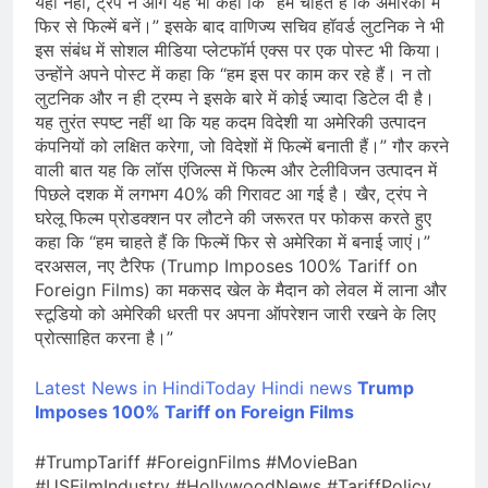
यही नहीं, ट्रंप ने आगे यह भी कहा कि “हम चाहते हैं कि अमेरिका में
फिर से फिल्में बनें।” इसके बाद वाणिज्य सचिव हॉवर्ड लुटनिक ने भी
इस संबंध में सोशल मीडिया प्लेटफॉर्म एक्स पर एक पोस्ट भी किया।
उन्होंने अपने पोस्ट में कहा कि “हम इस पर काम कर रहे हैं। न तो
लुटनिक और न ही ट्रम्प ने इसके बारे में कोई ज्यादा डिटेल दी है।
यह तुरंत स्पष्ट नहीं था कि यह कदम विदेशी या अमेरिकी उत्पादन
कंपनियों को लक्षित करेगा, जो विदेशों में फिल्में बनाती हैं।” गौर करने
वाली बात यह कि लॉस एंजिल्स में फिल्म और टेलीविजन उत्पादन में
पिछले दशक में लगभग 40% की गिरावट आ गई है। खैर, ट्रंप ने
घरेलू फिल्म प्रोडक्शन पर लौटने की जरूरत पर फोकस करते हुए
कहा कि “हम चाहते हैं कि फिल्में फिर से अमेरिका में बनाई जाएं।”
दरअसल, नए टैरिफ (Trump Imposes 100% Tariff on
Foreign Films) का मकसद खेल के मैदान को लेवल में लाना और
स्टूडियो को अमेरिकी धरती पर अपना ऑपरेशन जारी रखने के लिए
प्रोत्साहित करना है।”
Latest News in HindiToday Hindi news
Trump
Imposes 100% Tariff on Foreign Films
#TrumpTariff #ForeignFilms #MovieBan
#USFilmIndustry #HollywoodNews #TariffPolicy