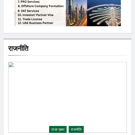
राजनीति
ताज़ा ख़बर
राजनीति