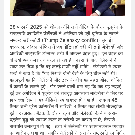
Scheme को मंजूरी दी, खेल ढाँचे को मजबूत
करने के लिए ₹36,441 करोड़ का बड़ा
August 1, 2026
प्रावधान
कॉमनवेल्थ गेम्स 2026 में आज भारत के लिए
बॉक्सिंग, एथलेटिक्स, पैरा एथलेटिक्स और जूडो
28 फरवरी 2025 को ओवल ऑफिस में मीटिंग के दौरान यूक्रेन के
में कई पदक मुकाबले, स्वर्ण पर निगाहें
August 1, 2026
राष्ट्रपति व्लादिमीर जेलेंस्की ने अमेरिका को पूरी दुनिया के सामने
MCC जल्द जारी करेगा NEET UG 2026
जमकर खरी-खोटी (Trump Zelensky conflict) सुनाई।
काउंसलिंग शेड्यूल, लाखों अभ्यर्थियों का
दरअसल, ओवल ऑफिस में जब मीटिंग हो रही थी तभी जेलेंस्की और
इंतजार अंतिम चरण में
July 31, 2026
अमेरिकी राष्ट्रपति डोनाल्ड ट्रंप में जमकर बहस हुई। इस बहस का
वीडियो अब जमकर वायरल हो रहा है। बहस के बाद जेलेंस्की ने
साफ कर दिया है कि वह कतई माफी नहीं मांगेगे। जेलेंस्की ने स्पष्ट
शब्दों में कहा है कि “यह स्थिति दोनों देशों के लिए ठीक नहीं थी।
महत्वपूर्ण यह कि जेलेंस्की और ट्रंप के बीच यह बहस ओवल ऑफिस
में कैमरों के सामने हुई। गौर करने वाली बात यह कि जब यह लड़ाई
हुई तब अमेरिका में यूक्रेन की राजदूत ओक्साना मार्करोवा ने सिर पर
हाथ रख लिया। यह वीडियो अब वायरल हो गया है। लगभग 46
मिनट चली प्रेस कॉन्फ्रेंस में आखिरी 8 मिनट तक तीखी नोकझोंक
हुई। दरअसल, बैठक के दौरान ट्रंप और जेलेंस्की के बीच रूस-
यूक्रेन युद्ध को समाप्त करने के तरीकों पर मतभेद उभरे, जिससे
बातचीत तनावपूर्ण हो गई। ट्रंप ने जेलेंस्की पर अपमानजनक व्यवहार
का आरोप लगाया था, जबकि जेलेंस्की ने रूस के राष्ट्रपति व्लादिमीर