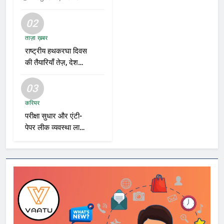
02
ताज़ा ख़बर
राष्ट्रीय हथकरघा दिवस
की तैयारियाँ तेज़, देशभर
में बुनकरों और हस्तशिल्प
प्रदर्शनियों का होगा
03
आयोजन
करियर
परीक्षा सुधार और एंटी-
पेपर लीक व्यवस्था लागू
करने की तैयारी तेज़,
भर्ती एजेंसियाँ और शिक्षा
विभाग नए रोडमैप पर
कर रहे काम