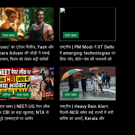
ताज़ा ख़बर
ताज़ा ख़बर
oxic’ का ट्रेलर रिलीज, Yash और
राष्ट्रीय | PM Modi ने IIT Delhi
iara Advani की जोड़ी ने मचाई
में emerging technologies पर
लचल, फिल्म को लेकर बढ़ी दर्शकों की
दिया जोर, बोले—देश की जरूरतों को
त्सुकता
ध्यान में रखकर करें innovation
करियर
ताज़ा ख़बर
ताज़ा ख़बर
ास खबर | NEET-UG पेपर लीक
राष्ट्रीय | Heavy Rain Alert:
र CBI का बड़ा खुलासा; NTA से
दिल्ली-NCR समेत कई राज्यों में भारी
ुड़े एक्सपर्ट्स पर आरोप
बारिश का अलर्ट, Kerala और
Odisha में भी बढ़ी चिंता