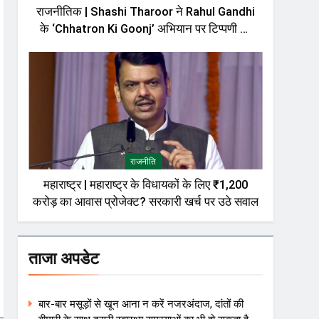
राजनीतिक | Shashi Tharoor ने Rahul Gandhi
के ‘Chhatron Ki Goonj’ अभियान पर टिप्पणी को
लेकर दी सफाई, बोले—मेरी बात को गलत तरीके से पेश
किया गया
राजनीति
महाराष्ट्र | महाराष्ट्र के विधायकों के लिए ₹1,200
करोड़ का आवास प्रोजेक्ट? सरकारी खर्च पर उठे सवाल
ताजा अपडेट
बार-बार मसूड़ों से खून आना न करें नजरअंदाज, दांतों की