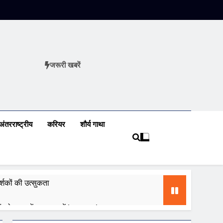
जरूरी खबरें
ews
अंतरराष्ट्रीय
करियर
शौर्य गाथा
शकों की उत्सुकता
 को ध्यान में रखकर करें innovation