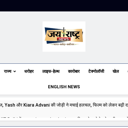
Jai Rashtra N
हिंदी समाचार
राज्य
धरोहर
लाइफ-हेल्थ
कारोबार
टेक्नोलॉजी
खेल
ENGLISH NEWS
ज, Yash और Kiara Advani की जोड़ी ने मचाई हलचल, फिल्म को लेकर बढ़ी दर्
े IIT Delhi में emerging technologies पर दिया जोर, बोले—देश की जरूरतों