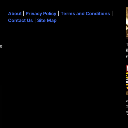
About
|
Privacy Policy
|
Terms and Conditions
|
Contact Us
|
Site Map
T
्य
K
ह
उ
ख
प
ज