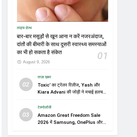
लाइफ-हेल्थ
बार-बार मसूड़ों से खून आना न करें नजरअंदाज,
दांतों की बीमारी के साथ दूसरी स्वास्थ्य समस्याओं
का भी हो सकता है संकेत
01
August 9, 2026
ताज़ा ख़बर
02
Toxic’ का ट्रेलर रिलीज, Yash और
Kiara Advani की जोड़ी ने मचाई हलचल,
फिल्म को लेकर बढ़ी दर्शकों की उत्सुकता
टेक्नोलॉजी
03
Amazon Great Freedom Sale
2026 में Samsung, OnePlus और
Xiaomi समेत कई स्मार्टफोन्स पर बड़े
डिस्काउंट