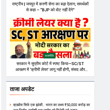
राष्ट्रीय | जयपुर में करणी सेना का बड़ा ऐलान; समर्थकों
से कहा – “BJP को वोट नहीं देंगे”
राजनीति
सरकार ने सुप्रीम कोर्ट में स्पष्ट किया—SC/ST
आरक्षण में ‘क्रीमी लेयर’ लागू नहीं होगी, संसद और
राजनीतिक गलियारों में बहस तेज़
ताजा अपडेट
ब्रह्मोस सिर्फ एक झांकी… भारत का लक्ष्य ₹50,000 करोड़ का