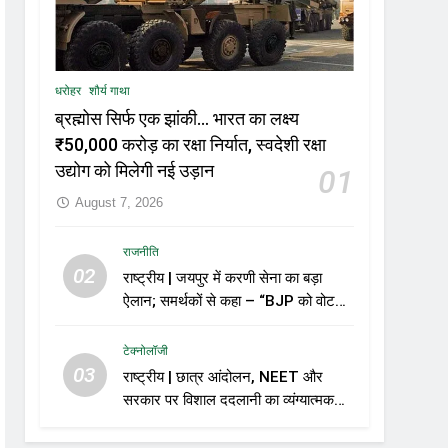
धरोहर
शौर्य गाथा
ब्रह्मोस सिर्फ एक झांकी… भारत का लक्ष्य
₹50,000 करोड़ का रक्षा निर्यात, स्वदेशी रक्षा
उद्योग को मिलेगी नई उड़ान
01
August 7, 2026
राजनीति
02
राष्ट्रीय | जयपुर में करणी सेना का बड़ा
ऐलान; समर्थकों से कहा – “BJP को वोट
नहीं देंगे”
टेक्नोलॉजी
03
राष्ट्रीय | छात्र आंदोलन, NEET और
सरकार पर विशाल ददलानी का व्यंग्यात्मक
वीडियो; सोशल मीडिया पर तेज़ बहस