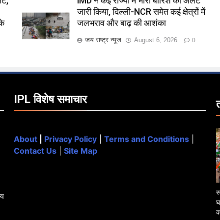
्ट,
IMD ने कई राज्यों में भारी बारिश का अलर्ट
जारी किया, दिल्ली-NCR समेत कई क्षेत्रों में
के
जलभराव और बाढ़ की आशंका
जय राष्ट्र न्यूज
August 6, 2026
0
IPL विशेष समाचार
About
|
Privacy Policy
|
Terms and Conditions
|
Contact Us
|
Site Map
स
्य
घ
क