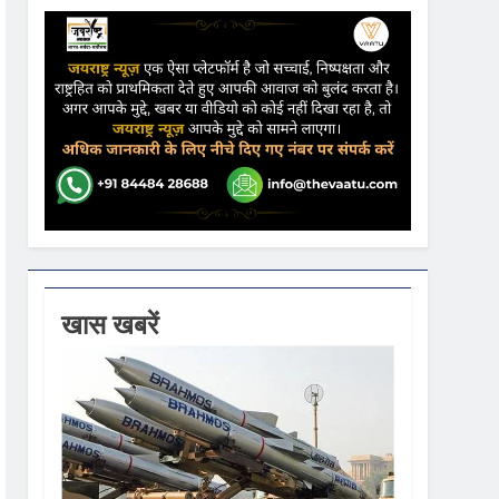
ढ़ की आशंका
ने कहा- कार्यक्रम से सरकार का कोई संबंध नहीं
गें
खास खबरें
ी धूम
 वस्त्रों को मिलेगा बढ़ावा