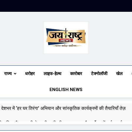
Jai Rashtra N
हिंदी समाचार
राज्य
धरोहर
लाइफ-हेल्थ
कारोबार
टेक्नोलॉजी
खेल
ENGLISH NEWS
 देशभर में ‘हर घर तिरंगा’ अभियान और सांस्कृतिक कार्यक्रमों की तैयारियाँ तेज़
री बारिश और बाढ़ की चेतावनी जारी की, उत्तर भारत और पूर्वोत्तर में हाई अलर्ट