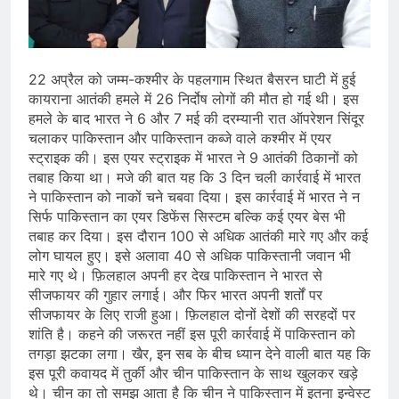
भारत ने 39 पदकों के साथ अभियान चौथे
स्थान पर समाप्त किया
August 8, 2026
स्वतंत्रता दिवस से पहले देशभर में ‘हर घर
तिरंगा’ अभियान और सांस्कृतिक कार्यक्रमों की
22 अप्रैल को जम्म-कश्मीर के पहलगाम स्थित बैसरन घाटी में हुई
तैयारियाँ तेज़
August 7, 2026
कायराना आतंकी हमले में 26 निर्दोष लोगों की मौत हो गई थी। इस
IMD ने कई राज्यों में भारी बारिश और बाढ़ की
हमले के बाद भारत ने 6 और 7 मई की दरम्यानी रात ऑपरेशन सिंदूर
चेतावनी जारी की, उत्तर भारत और पूर्वोत्तर में
चलाकर पाकिस्तान और पाकिस्तान कब्जे वाले कश्मीर में एयर
हाई अलर्ट
August 7, 2026
स्ट्राइक की। इस एयर स्ट्राइक में भारत ने 9 आतंकी ठिकानों को
तबाह किया था। मजे की बात यह कि 3 दिन चली कार्रवाई में भारत
ने पाकिस्तान को नाकों चने चबवा दिया। इस कार्रवाई में भारत ने न
सिर्फ पाकिस्तान का एयर डिफेंस सिस्टम बल्कि कई एयर बेस भी
तबाह कर दिया। इस दौरान 100 से अधिक आतंकी मारे गए और कई
लोग घायल हुए। इसे अलावा 40 से अधिक पाकिस्तानी जवान भी
मारे गए थे। फ़िलहाल अपनी हर देख पाकिस्तान ने भारत से
सीजफायर की गुहार लगाई। और फिर भारत अपनी शर्तों पर
सीजफायर के लिए राजी हुआ। फ़िलहाल दोनों देशों की सरहदों पर
शांति है। कहने की जरूरत नहीं इस पूरी कार्रवाई में पाकिस्तान को
तगड़ा झटका लगा। खैर, इन सब के बीच ध्यान देने वाली बात यह कि
इस पूरी कवायद में तुर्की और चीन पाकिस्तान के साथ खुलकर खड़े
थे। चीन का तो समझ आता है कि चीन ने पाकिस्तान में इतना इन्वेस्ट