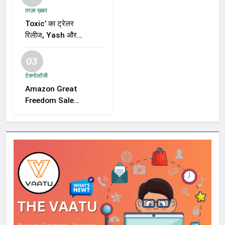
ताज़ा ख़बर
Toxic’ का ट्रेलर
रिलीज, Yash और
Kiara Advani की
जोड़ी ने मचाई हलचल,
03
फिल्म को लेकर बढ़ी
टेक्नोलॉजी
दर्शकों की उत्सुकता
Amazon Great
Freedom Sale
2026 में Samsung,
OnePlus और
Xiaomi समेत कई
स्मार्टफोन्स पर बड़े
डिस्काउंट