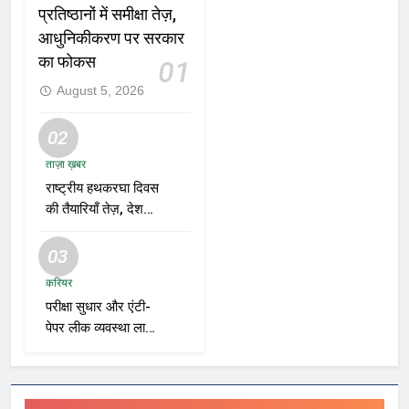
प्रतिष्ठानों में समीक्षा तेज़,
आधुनिकीकरण पर सरकार
का फोकस
01
August 5, 2026
02
ताज़ा ख़बर
राष्ट्रीय हथकरघा दिवस
की तैयारियाँ तेज़, देशभर
में बुनकरों और हस्तशिल्प
प्रदर्शनियों का होगा
03
आयोजन
करियर
परीक्षा सुधार और एंटी-
पेपर लीक व्यवस्था लागू
करने की तैयारी तेज़,
भर्ती एजेंसियाँ और शिक्षा
विभाग नए रोडमैप पर