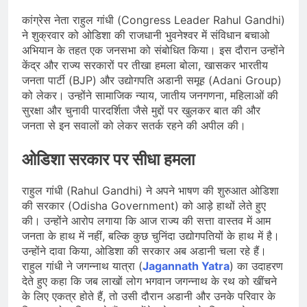
Scheme को मंजूरी दी, खेल ढाँचे को मजबूत
करने के लिए ₹36,441 करोड़ का बड़ा
कांग्रेस नेता राहुल गांधी (Congress Leader Rahul Gandhi)
August 1, 2026
प्रावधान
ने शुक्रवार को ओडिशा की राजधानी भुवनेश्वर में संविधान बचाओ
कॉमनवेल्थ गेम्स 2026 में आज भारत के लिए
बॉक्सिंग, एथलेटिक्स, पैरा एथलेटिक्स और जूडो
अभियान के तहत एक जनसभा को संबोधित किया। इस दौरान उन्होंने
में कई पदक मुकाबले, स्वर्ण पर निगाहें
केंद्र और राज्य सरकारों पर तीखा हमला बोला, खासकर भारतीय
August 1, 2026
जनता पार्टी (BJP) और उद्योगपति अडानी समूह (Adani Group)
MCC जल्द जारी करेगा NEET UG 2026
काउंसलिंग शेड्यूल, लाखों अभ्यर्थियों का
को लेकर। उन्होंने सामाजिक न्याय, जातीय जनगणना, महिलाओं की
इंतजार अंतिम चरण में
सुरक्षा और चुनावी पारदर्शिता जैसे मुद्दों पर खुलकर बात की और
July 31, 2026
जनता से इन सवालों को लेकर सतर्क रहने की अपील की।
ओडिशा सरकार पर सीधा हमला
राहुल गांधी (Rahul Gandhi) ने अपने भाषण की शुरुआत ओडिशा
की सरकार (Odisha Government) को आड़े हाथों लेते हुए
की। उन्होंने आरोप लगाया कि आज राज्य की सत्ता वास्तव में आम
जनता के हाथ में नहीं, बल्कि कुछ चुनिंदा उद्योगपतियों के हाथ में है।
उन्होंने दावा किया, ओडिशा की सरकार अब अडानी चला रहे हैं।
राहुल गांधी ने जगन्नाथ यात्रा (
Jagannath Yatra
) का उदाहरण
देते हुए कहा कि जब लाखों लोग भगवान जगन्नाथ के रथ को खींचने
के लिए एकत्र होते हैं, तो उसी दौरान अडानी और उनके परिवार के