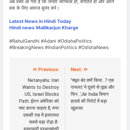
अब वक्त आ गया है कि जनता जागरूक हो, संगठित हो और अपने
हक के लिए आवाज़ बुलंद करे।
Latest News in Hindi
Today
Hin
di news
Mallikarjun Kharge
#RahulGandhi #Adani #OdishaPolitics
#BreakingNews #IndianPolitics #OdishaNews
Previous:
Next:
Post
navigation
Netanyahu: Iran
‘फ्यूल बंद क्यों किया…? एक
Wants to Destroy
पायलट ने दूसरे से पूछा और
US, Israel Blocks
फिर…’,Air India विमान
Path: ईरान अमेरिका को
हादसे की रिपोर्ट में बड़ा
नष्ट करना चाहता है, मगर
खुलासा
उसकी राह में इजरायल
सबसे बड़ा रोड़ा है-
इजरायली प्रधानमंत्री