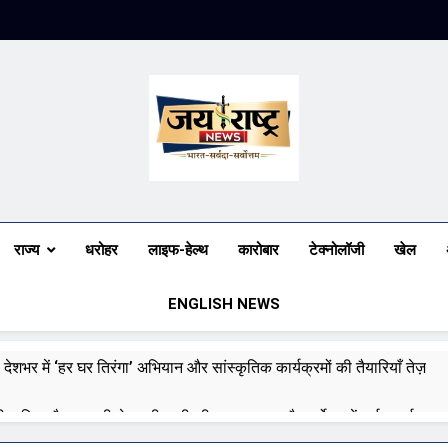
Jai Rashtra N
हिंदी समाचार
राज्य
धरोहर
लाइफ-हेल्थ
कारोबार
टेक्नोलॉजी
खेल
ENGLISH NEWS
 देशभर में ‘हर घर तिरंगा’ अभियान और सांस्कृतिक कार्यक्रमों की तैयारियाँ तेज़
री बारिश और बाढ़ की चेतावनी जारी की, उत्तर भारत और पूर्वोत्तर में हाई अलर्ट