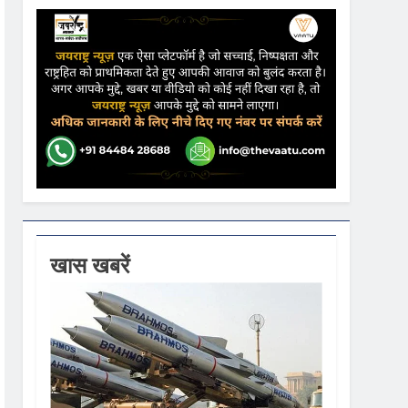
ढ़ की आशंका
ने कहा- कार्यक्रम से सरकार का कोई संबंध नहीं
गें
खास खबरें
ी धूम
 वस्त्रों को मिलेगा बढ़ावा