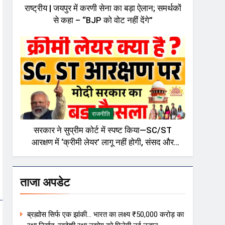
राष्ट्रीय | जयपुर में करणी सेना का बड़ा ऐलान; समर्थकों
से कहा – “BJP को वोट नहीं देंगे”
राजनीति
सरकार ने सुप्रीम कोर्ट में स्पष्ट किया—SC/ST
आरक्षण में ‘क्रीमी लेयर’ लागू नहीं होगी, संसद और
राजनीतिक गलियारों में बहस तेज़
ताजा अपडेट
ब्रह्मोस सिर्फ एक झांकी… भारत का लक्ष्य ₹50,000 करोड़ का