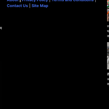
Contact Us
|
Site Map
स
्य
घ
क
I
अ
क
आ