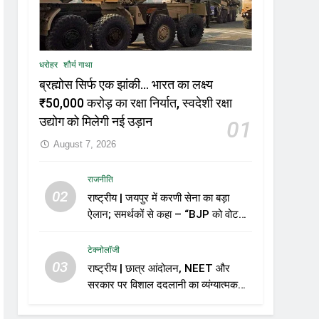
धरोहर
शौर्य गाथा
ब्रह्मोस सिर्फ एक झांकी… भारत का लक्ष्य
₹50,000 करोड़ का रक्षा निर्यात, स्वदेशी रक्षा
उद्योग को मिलेगी नई उड़ान
01
August 7, 2026
राजनीति
02
राष्ट्रीय | जयपुर में करणी सेना का बड़ा
ऐलान; समर्थकों से कहा – “BJP को वोट
नहीं देंगे”
टेक्नोलॉजी
03
राष्ट्रीय | छात्र आंदोलन, NEET और
सरकार पर विशाल ददलानी का व्यंग्यात्मक
वीडियो; सोशल मीडिया पर तेज़ बहस