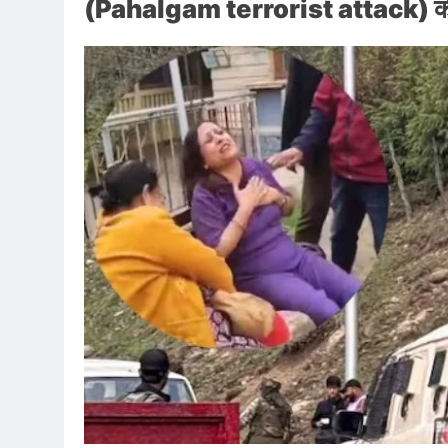
(Pahalgam terrorist attack) क