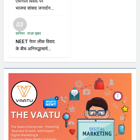
एथेनॉल विवाद पर
भाजपा सांसद जनार्दन
मिश्रा का बयान—“शुद्ध
पेट्रोल तुम्हारे बाप के घर
03
से आएगा?”
करियर
ताज़ा ख़बर
NEET पेपर लीक विवाद
के बीच अनिरुद्धाचार्य
महाराज का तीखा बयान;
सरकार पर साधा
निशाना