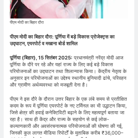
सोने के भाव में तेजी, 18K, 22K और 24K
गोल्ड के रेट पर निवेशकों की नजर
August 8, 2026
राष्ट्रीय | रांची में छात्र आंदोलन के दौरान
AISA अध्यक्ष नेहा बोरा पर फेंकी गई स्याही,
पीएम मोदी का बिहार दौरा
आरोपी हिरासत में
August 8, 2026
| World U20 Athletics: भारत का खाता
पीएम मोदी का बिहार दौरा: पूर्णिया में बड़े विकास प्रोजेक्ट्स का
खुला, Ashish Yadav ने पुरुषों की Javelin
उद्घाटन, एयरपोर्ट व मखाना बोर्ड शामिल
में जीता Silver Medal
August 8, 2026
पूर्णिया (बिहार), 15 सितंबर 2025:
प्रधानमंत्री नरेंद्र मोदी आज
पूर्णिया के दौरे पर रहे और यहां राज्य के लिए कई बड़े विकास
परियोजनाओं का उद्घाटन तथा शिलान्यास किया। केंद्रीय नेतृत्व के
अनुसार इन परियोजनाओं का उद्देश्य स्थानीय बुनियादी ढांचे, परिवहन
और ग्रामीण अर्थव्यवस्था को मजबूती देना है।
पीएम ने इस दौरे के दौरान उत्तर बिहार के एक लंबे समय से प्रतीक्षित
कदम के रूप में पूर्णिया एयरपोर्ट के नए टर्मिनल का भी उद्धाटन किया,
जिसे क्षेत्र की हवाई कनेक्टिविटी बढ़ाने के लिए महत्वपूर्ण बताया जा
रहा है। साथ ही केंद्र और राज्य के सहयोग से कई लोक-
कल्याणकारी और अवसंरचनात्मक परियोजनाओं की घोषणा की गई,
जिनकी कुल लागत मीडिया रिपोर्टों के मुताबिक करीब ₹36,000–