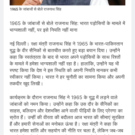
प्रदर्शन तेज़, PM आवास मार्च रोका गया,
सरकार से तीन बड़ी मांगें
August 5, 2026
1965 के जांबाजों से बोले राजनाथ सिंह
सावन और आगामी त्योहारों को लेकर देशभर में
तैयारियाँ तेज़, सांस्कृतिक कार्यक्रमों और
1965 के जांबाजों से बोले राजनाथ सिंह: भारत पड़ोसियों के मामले में
धार्मिक आयोजनों की धूम
August 4, 2026
भाग्यशाली नहीं, पर इसे नियति नहीं माना
राष्ट्रीय हथकरघा दिवस की तैयारियाँ तेज़,
देशभर में विशेष कार्यक्रमों के जरिए भारतीय
नई दिल्ली। रक्षा मंत्री राजनाथ सिंह ने 1965 के भारत-पाकिस्तान
बुनकरों और पारंपरिक वस्त्रों को मिलेगा बढ़ावा
August 2, 2026
युद्ध के वीर सैनिकों से बातचीत करते हुए बड़ा बयान दिया। उन्होंने
कहा कि स्वतंत्रता के बाद से भारत अपने पड़ोसियों के साथ रिश्तों
के मामले में हमेशा भाग्यशाली नहीं रहा है। हालांकि, उन्होंने यह भी
स्पष्ट किया कि देश ने इस स्थिति को अपनी नियति मानकर कभी
स्वीकार नहीं किया। भारत ने हर चुनौती का सामना किया और अपनी
तकदीर खुद लिखी।
कार्यक्रम के दौरान राजनाथ सिंह ने 1965 के युद्ध में लड़ने वाले
जांबाजों को नमन किया। उन्होंने कहा कि उस दौर के सैनिकों का
साहस, बलिदान और देशभक्ति आने वाली पीढ़ियों के लिए प्रेरणा का
स्रोत हैं। उन्हीं की वीरता की बदौलत आज भारत की सीमाएं सुरक्षित
हैं और हमारी सेनाओं का मनोबल ऊंचा है। रक्षा मंत्री ने कहा कि
भारत हमेशा शांति और सहयोग की नीति पर चला है, लेकिन जब-जब