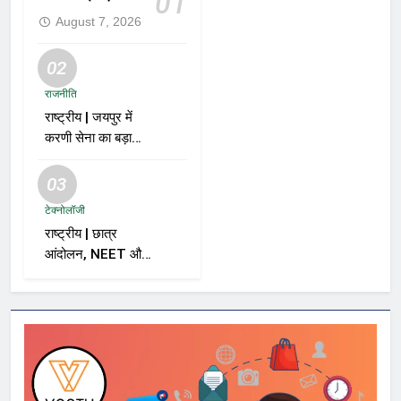
01
August 7, 2026
02
राजनीति
राष्ट्रीय | जयपुर में
करणी सेना का बड़ा
ऐलान; समर्थकों से कहा
– “BJP को वोट नहीं
03
देंगे”
टेक्नोलॉजी
राष्ट्रीय | छात्र
आंदोलन, NEET और
सरकार पर विशाल
ददलानी का व्यंग्यात्मक
वीडियो; सोशल मीडिया
पर तेज़ बहस