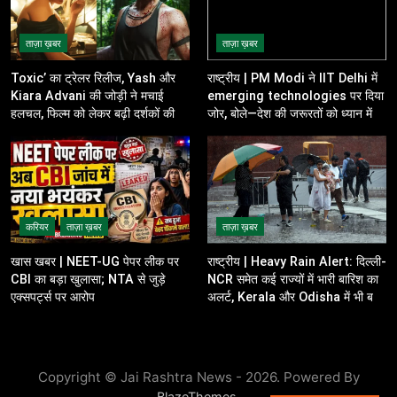
ताज़ा ख़बर
ताज़ा ख़बर
Toxic’ का ट्रेलर रिलीज, Yash और
राष्ट्रीय | PM Modi ने IIT Delhi में
Kiara Advani की जोड़ी ने मचाई
emerging technologies पर दिया
हलचल, फिल्म को लेकर बढ़ी दर्शकों की
जोर, बोले—देश की जरूरतों को ध्यान में
उत्सुकता
रखकर करें innovation
करियर
ताज़ा ख़बर
ताज़ा ख़बर
खास खबर | NEET-UG पेपर लीक पर
राष्ट्रीय | Heavy Rain Alert: दिल्ली-
CBI का बड़ा खुलासा; NTA से जुड़े
NCR समेत कई राज्यों में भारी बारिश का
एक्सपर्ट्स पर आरोप
अलर्ट, Kerala और Odisha में भी बढ़ी
चिंता
Copyright © Jai Rashtra News - 2026. Powered By
.
BlazeThemes