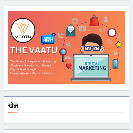
OnePlus और
Xiaomi समेत कई
स्मार्टफोन्स पर बड़े
डिस्काउंट
खेल