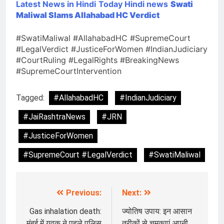
Latest News in Hindi
Today Hindi news
Swati
Maliwal Slams Allahabad HC Verdict
#SwatiMaliwal #AllahabadHC #SupremeCourt
#LegalVerdict #JusticeForWomen #IndianJudiciary
#CourtRuling #LegalRights #BreakingNews
#SupremeCourtIntervention
Tagged:
#AllahabadHC
#IndianJudiciary
#JaiRashtraNews
#JRN
#JusticeForWomen
#SupremeCourt #LegalVerdict
#SwatiMaliwal
Previous:
Next:
Post
navigation
Gas inhalation death:
ज्योतिष उपाय: इन आसान
मुंबई में युवक ने पहले पुलिस
तरीकों से चमकाएं अपनी