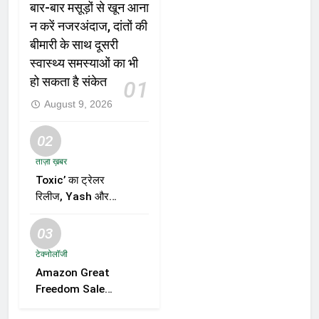
बार-बार मसूड़ों से खून आना
न करें नजरअंदाज, दांतों की
बीमारी के साथ दूसरी
स्वास्थ्य समस्याओं का भी
हो सकता है संकेत
01
August 9, 2026
02
ताज़ा ख़बर
Toxic’ का ट्रेलर
रिलीज, Yash और
Kiara Advani की
जोड़ी ने मचाई हलचल,
03
फिल्म को लेकर बढ़ी
टेक्नोलॉजी
दर्शकों की उत्सुकता
Amazon Great
Freedom Sale
2026 में Samsung,